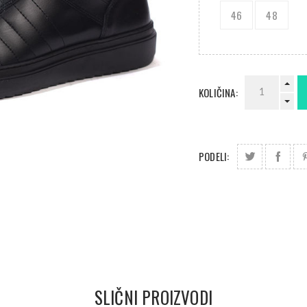
46
48
KOLIČINA:
PODELI:
SLIČNI PROIZVODI