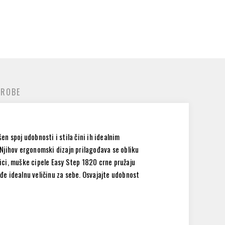
 ROBE
n spoj udobnosti i stila čini ih idealnim
Njihov ergonomski dizajn prilagođava se obliku
lici, muške cipele Easy Step 1820 crne pružaju
 idealnu veličinu za sebe. Osvajajte udobnost