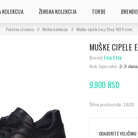
 KOLEKCIJA
ŽENSKA KOLEKCIJA
TORBE
BRENDO
Početna stranica
/
Muška kolekcija
/
Muške cipele Easy Step 1820 crne
MUŠKE CIPELE E
Easy Step
Brend:
Rok isporuke:
2-3 dana
9.900 RSD
Šifra proizvoda: 1820
ODABERITE VELIČINU