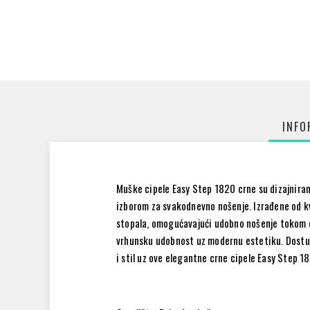
INFO
Muške cipele Easy Step 1820 crne su dizajnirane
izborom za svakodnevno nošenje. Izrađene od kv
stopala, omogućavajući udobno nošenje tokom cel
vrhunsku udobnost uz modernu estetiku. Dostup
i stil uz ove elegantne crne cipele Easy Step 1