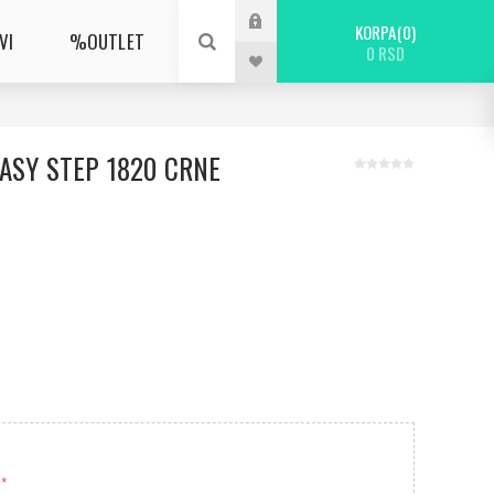
KORPA
0
VI
%OUTLET
0 RSD
ASY STEP 1820 CRNE
*