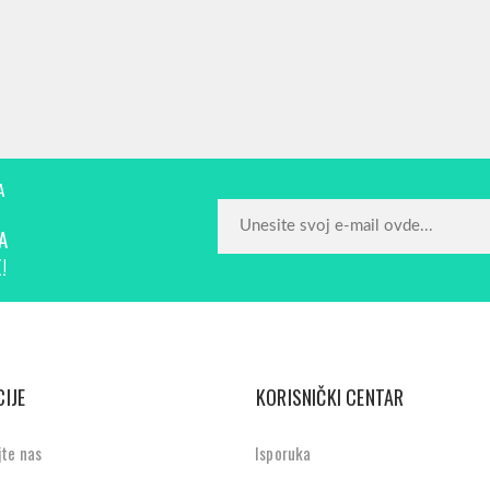
A
A
!
IJE
KORISNIČKI CENTAR
jte nas
Isporuka