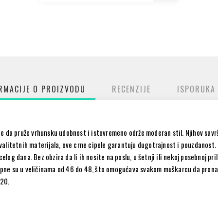
RMACIJE O PROIZVODU
RECENZIJE
ISPORUKA
 da pruže vrhunsku udobnost i istovremeno održe moderan stil. Njihov savrše
alitetnih materijala, ove crne cipele garantuju dugotrajnost i pouzdanost. 
og dana. Bez obzira da li ih nosite na poslu, u šetnji ili nekoj posebnoj pri
ne su u veličinama od 46 do 48, što omogućava svakom muškarcu da pronađe
820.