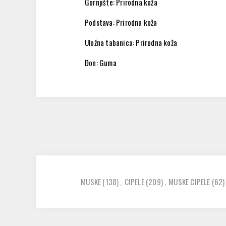
Gornjište: Prirodna koža
Podstava: Prirodna koža
Uložna tabanica: Prirodna koža
Đon: Guma
MUSKE
(138)
,
CIPELE
(209)
,
MUSKE CIPELE
(62)