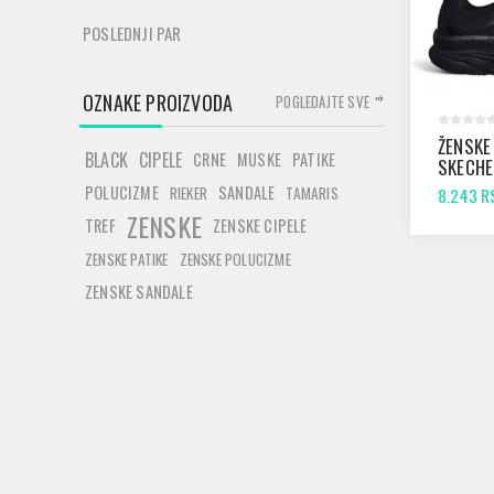
POSLEDNJI PAR
OZNAKE PROIZVODA
POGLEDAJTE SVE
ŽENSKE
BLACK
CIPELE
CRNE
MUSKE
PATIKE
SKECHE
WALKER
POLUCIZME
SANDALE
RIEKER
TAMARIS
8.243 R
MOTION
ZENSKE
TREF
ZENSKE CIPELE
ZENSKE PATIKE
ZENSKE POLUCIZME
ZENSKE SANDALE