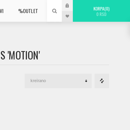
KORPA
0
VI
%OUTLET
0 RSD
S 'MOTION'