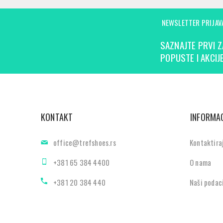
NEWSLETTER PRIJAV
SAZNAJTE PRVI Z
POPUSTE I AKCIJE
KONTAKT
INFORMAC
office@trefshoes.rs
Kontaktira
+381 65 384 4400
O nama
+381 20 384 440
Naši podac