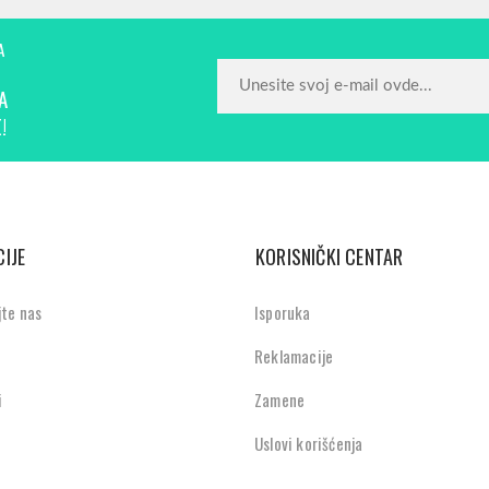
A
A
!
IJE
KORISNIČKI CENTAR
jte nas
Isporuka
Reklamacije
i
Zamene
Uslovi korišćenja