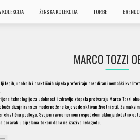
 KOLEKCIJA
ŽENSKA KOLEKCIJA
TORBE
BRENDO
MARCO TOZZI O
lji lepih, udobnih i praktičnih cipela preferiraju brendirani nemački kvalite
.
ijene tehnologije za udobnost i zdravlje stopala pretvaraju Marco Tozzi ob
obuća dizajnirana za moderne žene koje vode aktivan životni stil. Za maksim
r elastičnu podlogu. Svojom ravnomernom raspodelom uklanja dodatno opter
 a boravak u cipelama tokom dana ne izaziva nelagodu.