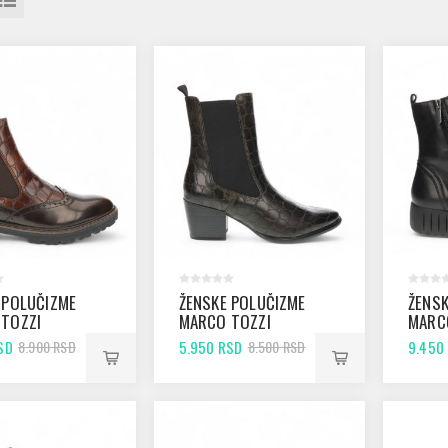
 POLUČIZME
ŽENSKE POLUČIZME
ŽENSK
TOZZI
MARCO TOZZI
MARC
COGNAC
25041 KHAKI STR.
25235
SD
5.950 RSD
9.450
8.900 RSD
8.500 RSD
OMB