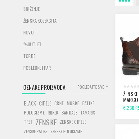
SNIŽENJE
ŽENSKA KOLEKCIJA
NOVO
%OUTLET
TORBE
POSLEDNJI PAR
OZNAKE PROIZVODA
POGLEDAJTE SVE
ŽENSKE
MARCO 
BLACK
CIPELE
CRNE
MUSKE
PATIKE
25433 
6.230 R
STR. C
POLUCIZME
SANDALE
RIEKER
TAMARIS
ZENSKE
TREF
ZENSKE CIPELE
ZENSKE PATIKE
ZENSKE POLUCIZME