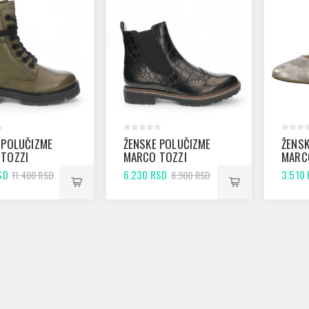
 POLUČIZME
ŽENSKE POLUČIZME
ŽENSK
TOZZI
MARCO TOZZI
MARC
LIVE A.C.
25433 BLACK
22305
SD
6.230 RSD
3.510
11.400 RSD
8.900 RSD