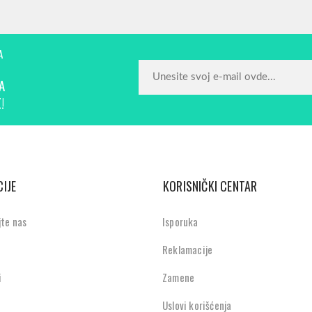
A
A
!
IJE
KORISNIČKI CENTAR
jte nas
Isporuka
Reklamacije
i
Zamene
Uslovi korišćenja