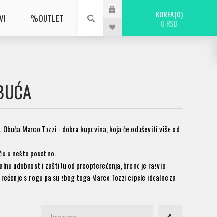
KORPA
0
VI
%OUTLET
0 RSD
BUĆA
t.
Obuća Marco Tozzi
- dobra kupovina, koja će oduševiti više od
uću u nešto posebno.
alnu udobnost i zaštitu od preopterećenja, brend je razvio
ećenje s nogu pa su zbog toga Marco Tozzi cipele idealne za