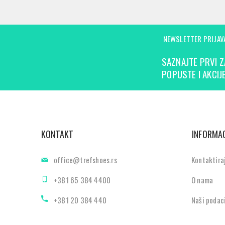
NEWSLETTER PRIJAV
SAZNAJTE PRVI Z
POPUSTE I AKCIJE
KONTAKT
INFORMAC
office@trefshoes.rs
Kontaktira
+381 65 384 4400
O nama
+381 20 384 440
Naši podac