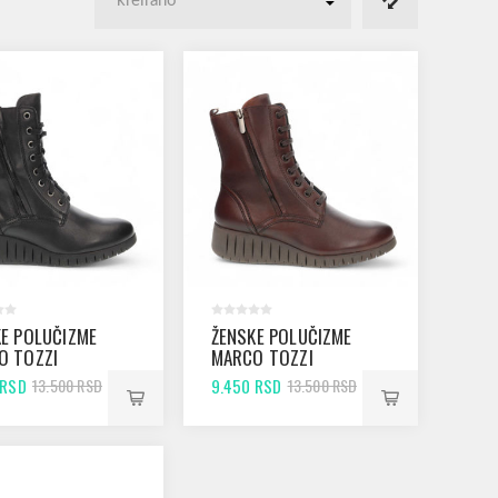
E POLUČIZME
ŽENSKE POLUČIZME
O TOZZI
MARCO TOZZI
 BLACK ANTIC
25235 CAFFE ANTIC
 RSD
9.450 RSD
13.500 RSD
13.500 RSD