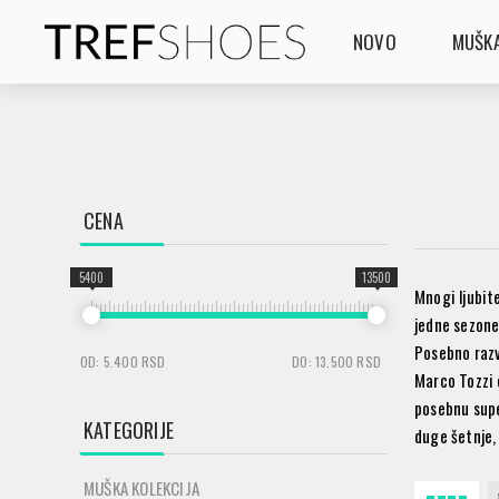
NOVO
MUŠKA
CENA
5400
13500
Mnogi ljubite
jedne sezone
Posebno razv
OD:
5.400 RSD
DO:
13.500 RSD
Marco Tozzi 
posebnu supe
KATEGORIJE
duge šetnje,
MUŠKA KOLEKCIJA