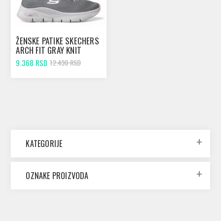
ŽENSKE PATIKE SKECHERS
ARCH FIT GRAY KNIT
MESH
9.368 RSD
12.490 RSD
KATEGORIJE
OZNAKE PROIZVODA