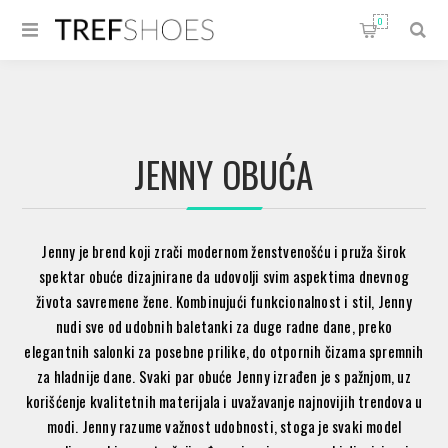
0
JENNY OBUĆA
Jenny je brend koji zrači modernom ženstvenošću i pruža širok
spektar obuće dizajnirane da udovolji svim aspektima dnevnog
života savremene žene. Kombinujući funkcionalnost i stil, Jenny
nudi sve od udobnih baletanki za duge radne dane, preko
elegantnih salonki za posebne prilike, do otpornih čizama spremnih
za hladnije dane. Svaki par obuće Jenny izrađen je s pažnjom, uz
korišćenje kvalitetnih materijala i uvažavanje najnovijih trendova u
modi. Jenny razume važnost udobnosti, stoga je svaki model