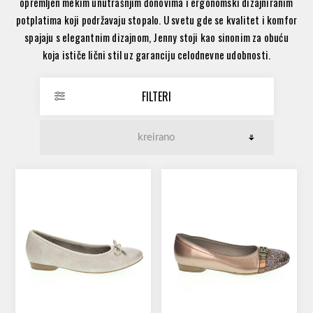
opremljen mekim unutrašnjim đonovima i ergonomski dizajniranim
potplatima koji podržavaju stopalo. U svetu gde se kvalitet i komfor
spajaju s elegantnim dizajnom, Jenny stoji kao sinonim za obuću
koja ističe lični stil uz garanciju celodnevne udobnosti.
FILTERI