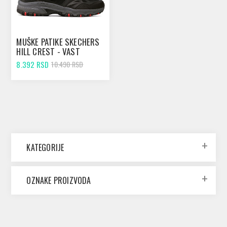
MUŠKE PATIKE SKECHERS
HILL CREST - VAST
ADVENTURE BLACK
8.392 RSD
10.490 RSD
KATEGORIJE
OZNAKE PROIZVODA