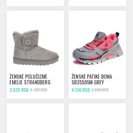
ŽENSKE POLUČIZME
ŽENSKE PATIKE BONA
EMELIE STRANDBERG
SB35595M GREY
A995 GREY
3.525 RSD
4.130 RSD
4.700 RSD
5.900 RSD