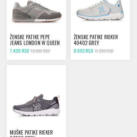
ŽENSKE PATIKE PEPE
ŽENSKE PATIKE RIEKER
JEANS LONDON W QUEEN
40402 GREY
POPLIGHT GREY
7.420 RSD
8.993 RSD
10.600 RSD
11.990 RSD
MUŠKE PATIKE RIEKER