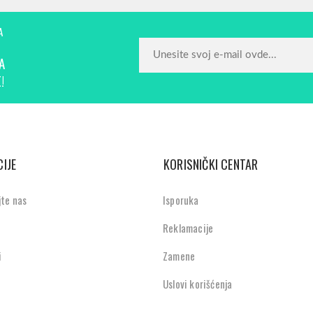
A
A
!
IJE
KORISNIČKI CENTAR
jte nas
Isporuka
Reklamacije
i
Zamene
Uslovi korišćenja