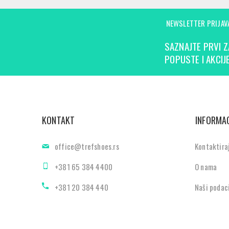
NEWSLETTER PRIJAV
SAZNAJTE PRVI Z
POPUSTE I AKCIJE
KONTAKT
INFORMAC
office@trefshoes.rs
Kontaktira
+381 65 384 4400
O nama
+381 20 384 440
Naši podac