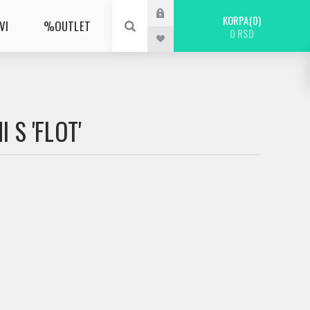
KORPA
0
VI
%OUTLET
0 RSD
 S 'FLOT'