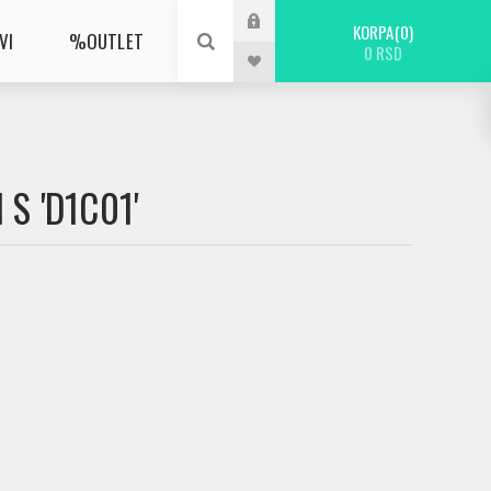
KORPA
0
VI
%OUTLET
0 RSD
S 'D1C01'