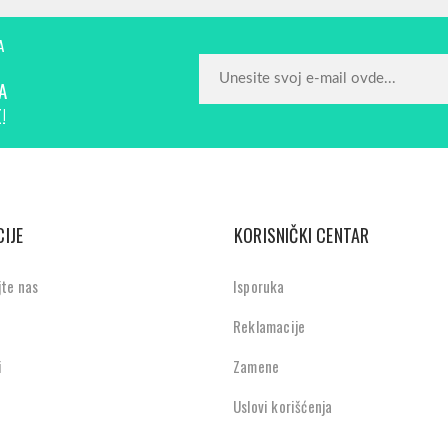
A
A
!
IJE
KORISNIČKI CENTAR
jte nas
Isporuka
Reklamacije
i
Zamene
Uslovi korišćenja