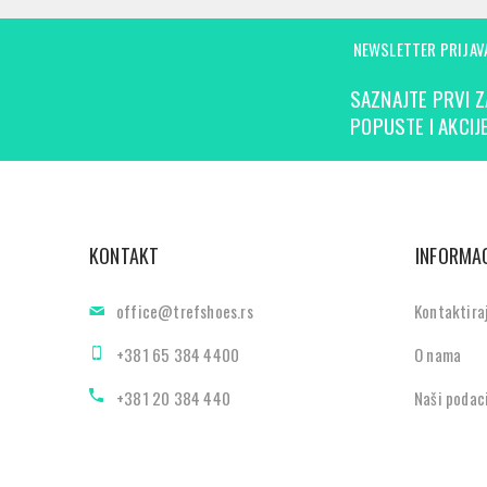
NEWSLETTER PRIJAV
SAZNAJTE PRVI Z
POPUSTE I AKCIJE
KONTAKT
INFORMAC
office@trefshoes.rs
Kontaktira
+381 65 384 4400
O nama
+381 20 384 440
Naši podac