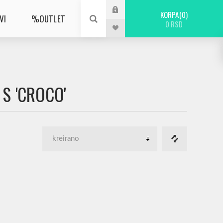
KORPA
0
VI
%OUTLET
0 RSD
S 'CROCO'