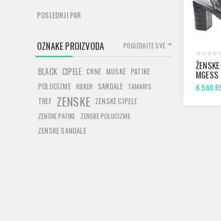
POSLEDNJI PAR
OZNAKE PROIZVODA
POGLEDAJTE SVE
ŽENSKE
BLACK
CIPELE
CRNE
MUSKE
PATIKE
MGESS 
BLACK
POLUCIZME
SANDALE
RIEKER
TAMARIS
6.560 R
ZENSKE
TREF
ZENSKE CIPELE
ZENSKE PATIKE
ZENSKE POLUCIZME
ZENSKE SANDALE