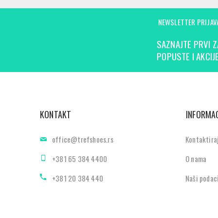
NEWSLETTER PRIJAV
SAZNAJTE PRVI Z
POPUSTE I AKCIJE
KONTAKT
INFORMAC
office@trefshoes.rs
Kontaktira
+381 65 384 4400
O nama
+381 20 384 440
Naši podac