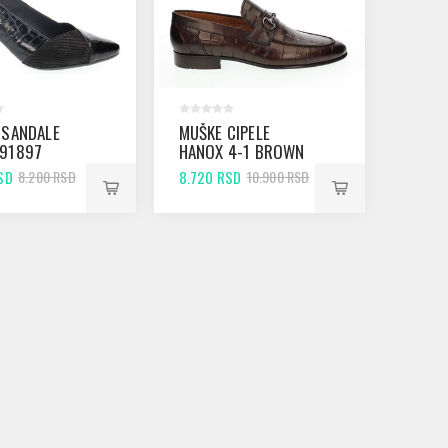
 SANDALE
MUŠKE CIPELE
91897
HANOX 4-1 BROWN
 CROCO
CROCO
SD
8.720 RSD
8.200 RSD
10.900 RSD