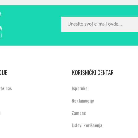
A
A
!
IJE
KORISNIČKI CENTAR
jte nas
Isporuka
Reklamacije
i
Zamene
Uslovi korišćenja