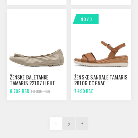
NOVO
ŽENSKE BALETANKE
ŽENSKE SANDALE TAMARIS
TAMARIS 22107 LIGHT
28106 COGNAC
GOLD
8.792 RSD
7.490 RSD
10.990 RSD
1
2