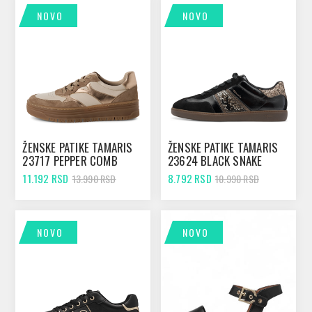
NOVO
NOVO
ŽENSKE PATIKE TAMARIS
ŽENSKE PATIKE TAMARIS
23717 PEPPER COMB
23624 BLACK SNAKE
11.192 RSD
8.792 RSD
13.990 RSD
10.990 RSD
NOVO
NOVO