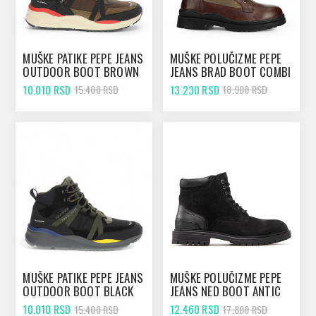
MUŠKE PATIKE PEPE JEANS
MUŠKE POLUČIZME PEPE
OUTDOOR BOOT BROWN
JEANS BRAD BOOT COMBI
COGNAC
10.010 RSD
13.230 RSD
15.400 RSD
18.900 RSD
MUŠKE PATIKE PEPE JEANS
MUŠKE POLUČIZME PEPE
OUTDOOR BOOT BLACK
JEANS NED BOOT ANTIC
BLACK
10.010 RSD
12.460 RSD
15.400 RSD
17.800 RSD