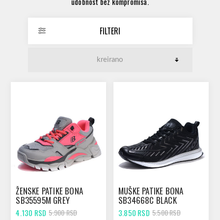
udobnost bez kompromisa.
FILTERI
ŽENSKE PATIKE BONA
MUŠKE PATIKE BONA
SB35595M GREY
SB34668C BLACK
4.130 RSD
3.850 RSD
5.900 RSD
5.500 RSD