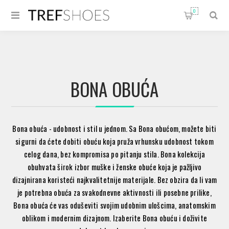
0
BONA OBUĆA
Bona obuća - udobnost i stil u jednom. Sa Bona obućom, možete biti
sigurni da ćete dobiti obuću koja pruža vrhunsku udobnost tokom
celog dana, bez kompromisa po pitanju stila. Bona kolekcija
obuhvata širok izbor muške i ženske obuće koja je pažljivo
dizajnirana koristeći najkvalitetnije materijale. Bez obzira da li vam
je potrebna obuća za svakodnevne aktivnosti ili posebne prilike,
Bona obuća će vas oduševiti svojim udobnim ulošcima, anatomskim
oblikom i modernim dizajnom. Izaberite Bona obuću i doživite