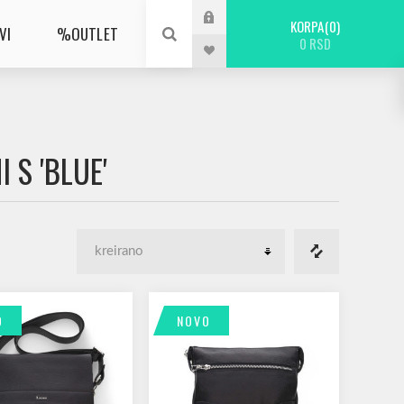
KORPA
0
VI
%OUTLET
0 RSD
 S 'BLUE'
O
NOVO