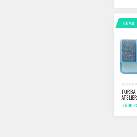
NOVO
TORBA
ATELIE
BLUE
6.500 R