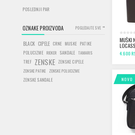
POSLEDNJI PAR
OZNAKE PROIZVODA
POGLEDAJTE SVE
MUŠKI 
BLACK
CIPELE
CRNE
MUSKE
PATIKE
LOCASS
BRAON
POLUCIZME
SANDALE
RIEKER
TAMARIS
4.600 R
ZENSKE
TREF
ZENSKE CIPELE
ZENSKE PATIKE
ZENSKE POLUCIZME
NOVO
ZENSKE SANDALE