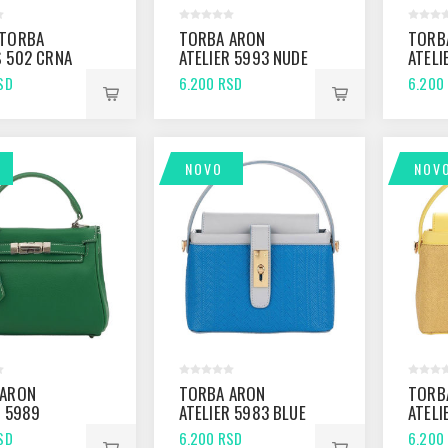
 TORBA
TORBA ARON
TORB
 502 CRNA
ATELIER 5993 NUDE
ATELI
BLUE
SD
6.200 RSD
6.200
NOVO
NOV
 ARON
TORBA ARON
TORB
R 5989
ATELIER 5983 BLUE
ATELI
YELL
SD
6.200 RSD
6.200