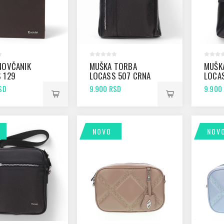
NOVČANIK
MUŠKA TORBA
MUŠK
 129
LOCASS 507 CRNA
LOCA
SD
9.900 RSD
9.900
NOVO
NOV