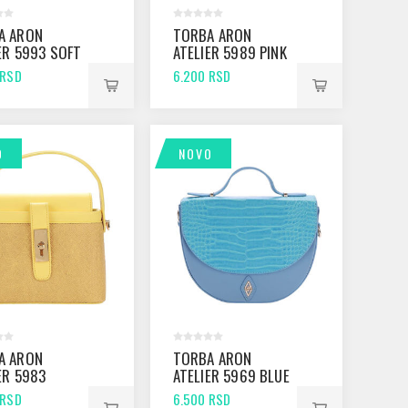
A ARON
TORBA ARON
ER 5993 SOFT
ATELIER 5989 PINK
 RSD
6.200 RSD
O
NOVO
A ARON
TORBA ARON
ER 5983
ATELIER 5969 BLUE
OW
 RSD
6.500 RSD