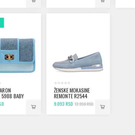
 ARON
ŽENSKE MOKASINE
R 5988 BABY
REMONTE R2544
BLUE
SD
9.093 RSD
12.990 RSD