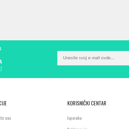
A
A
!
IJE
KORISNIČKI CENTAR
jte nas
Isporuka