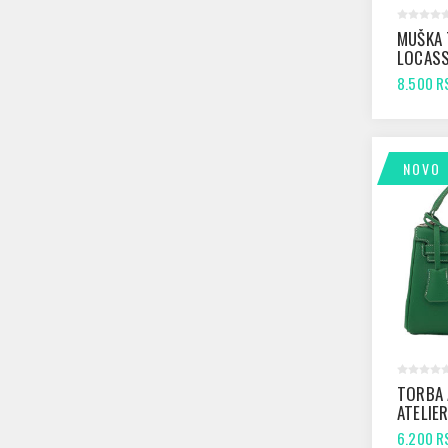
MUŠKA
LOCASS
8.500 R
NOVO
TORBA
ATELIE
GREEN
6.200 R