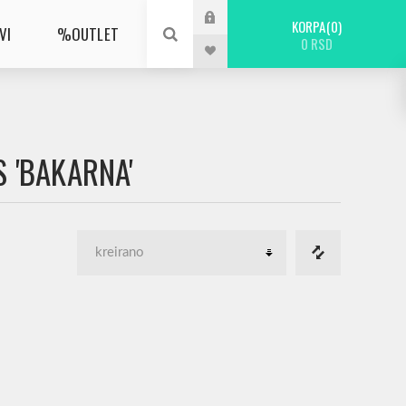
KORPA
0
VI
%OUTLET
0 RSD
 'BAKARNA'