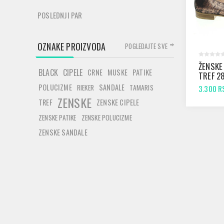
POSLEDNJI PAR
OZNAKE PROIZVODA
POGLEDAJTE SVE
ŽENSKE
BLACK
CIPELE
CRNE
MUSKE
PATIKE
TREF 2
BAKAR
POLUCIZME
SANDALE
RIEKER
TAMARIS
3.300 R
ZENSKE
TREF
ZENSKE CIPELE
ZENSKE PATIKE
ZENSKE POLUCIZME
ZENSKE SANDALE