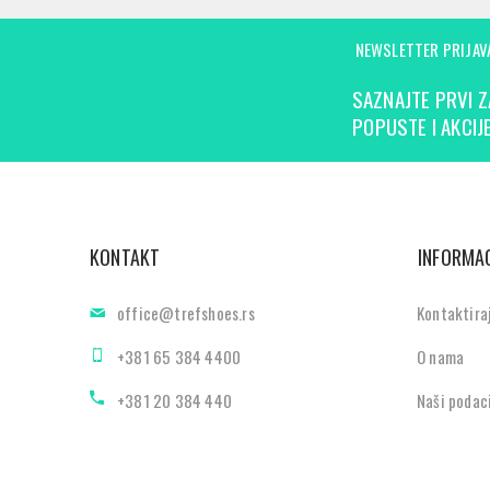
NEWSLETTER PRIJAV
SAZNAJTE PRVI Z
POPUSTE I AKCIJE
KONTAKT
INFORMAC
office@trefshoes.rs
Kontaktira
+381 65 384 4400
O nama
+381 20 384 440
Naši podac