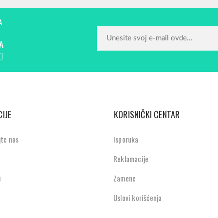
A
A
!
IJE
KORISNIČKI CENTAR
jte nas
Isporuka
Reklamacije
i
Zamene
Uslovi korišćenja