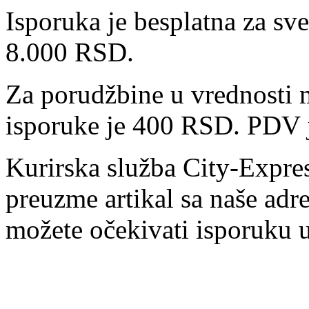
Isporuka je besplatna za sv
8.000 RSD.
Za porudžbine u vrednosti
isporuke je 400 RSD. PDV j
Kurirska služba City-Expre
preuzme artikal sa naše ad
možete očekivati isporuku 