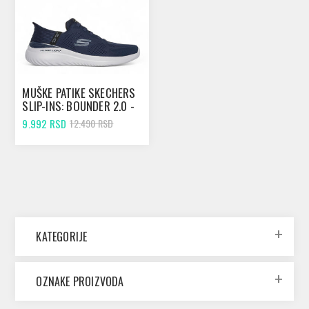
MUŠKE PATIKE SKECHERS
SLIP-INS: BOUNDER 2.0 -
EMERGED NAVY
9.992 RSD
12.490 RSD
KATEGORIJE
OZNAKE PROIZVODA