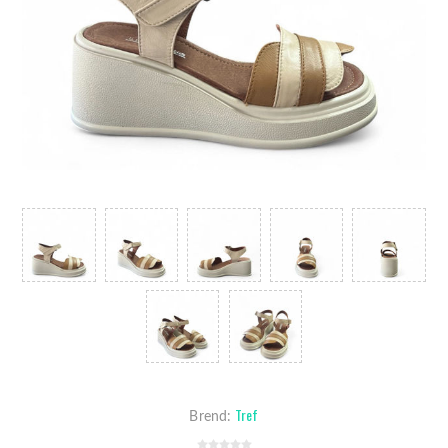
Tref
Brend: