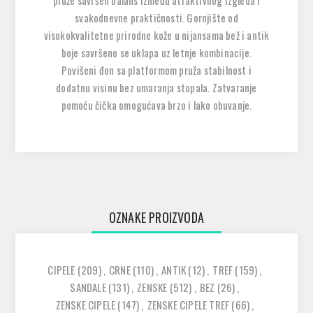
pruže savršen balans između atraktivnog izgleda i
svakodnevne praktičnosti. Gornjište od
visokokvalitetne prirodne kože u nijansama bež i antik
boje savršeno se uklapa uz letnje kombinacije.
Povišeni đon sa platformom pruža stabilnost i
dodatnu visinu bez umaranja stopala. Zatvaranje
pomoću čička omogućava brzo i lako obuvanje.
OZNAKE PROIZVODA
CIPELE
(209)
,
CRNE
(110)
,
ANTIK
(12)
,
TREF
(159)
,
SANDALE
(131)
,
ZENSKE
(512)
,
BEZ
(26)
,
ZENSKE CIPELE
(147)
,
ZENSKE CIPELE TREF
(66)
,