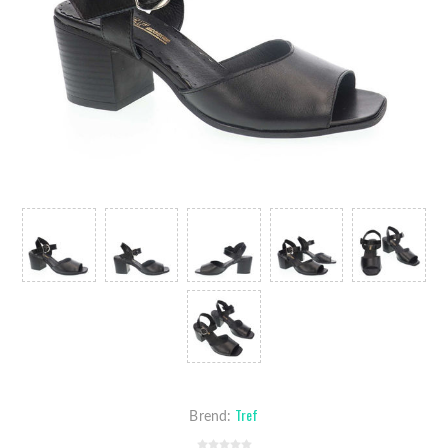
Tref
Brend: