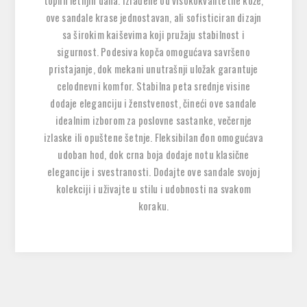
toplih letnjih dana. Izrađene od visokokvalitetne kože,
ove sandale krase jednostavan, ali sofisticiran dizajn
sa širokim kaiševima koji pružaju stabilnost i
sigurnost. Podesiva kopča omogućava savršeno
pristajanje, dok mekani unutrašnji uložak garantuje
celodnevni komfor. Stabilna peta srednje visine
dodaje eleganciju i ženstvenost, čineći ove sandale
idealnim izborom za poslovne sastanke, večernje
izlaske ili opuštene šetnje. Fleksibilan đon omogućava
udoban hod, dok crna boja dodaje notu klasične
elegancije i svestranosti. Dodajte ove sandale svojoj
kolekciji i uživajte u stilu i udobnosti na svakom
koraku.