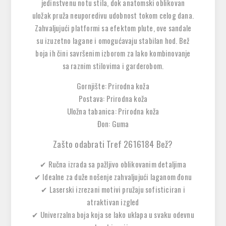
jedinstvenu notu stila, dok anatomski oblikovan
uložak pruža neuporedivu udobnost tokom celog dana.
Zahvaljujući
platformi sa efektom plute
, ove sandale
su
izuzetno lagane
i omogućavaju stabilan hod.
Bež
boja
ih čini savršenim izborom za lako kombinovanje
sa raznim stilovima i garderobom.
Gornjište: Prirodna koža
Postava: Prirodna koža
Uložna tabanica: Prirodna koža
Đon: Guma
Zašto odabrati Tref 2616184 Bež?
✔
Ručna izrada sa pažljivo oblikovanim detaljima
✔
Idealne za duže nošenje zahvaljujući laganom đonu
✔
Laserski izrezani motivi pružaju sofisticiran i
atraktivan izgled
✔
Univerzalna boja koja se lako uklapa u svaku odevnu