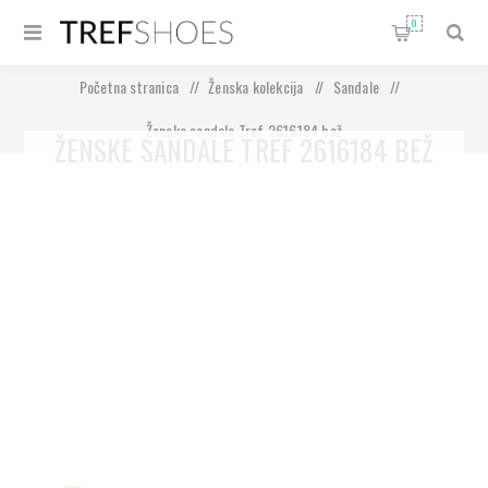
0
Početna stranica
/
Ženska kolekcija
/
Sandale
/
Ženske sandale Tref 2616184 bež
ŽENSKE SANDALE TREF 2616184 BEŽ