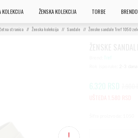
 KOLEKCIJA
ŽENSKA KOLEKCIJA
TORBE
BRENDO
četna stranica
/
Ženska kolekcija
/
Sandale
/
Ženske sandale Tref 1050 zel
ŽENSKE SANDALE
Tref
Brend:
Rok isporuke:
2-3 dana
6.320 RSD
7.900 
UŠTEDA 1.580 RSD
Šifra proizvoda: 1050