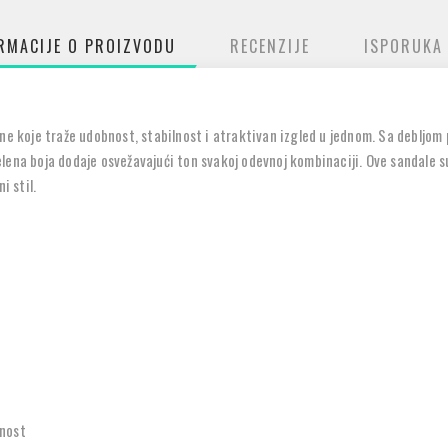
RMACIJE O PROIZVODU
RECENZIJE
ISPORUKA
ene koje traže udobnost, stabilnost i atraktivan izgled u jednom
. Sa
debljom
lena boja dodaje osvežavajući ton svakoj odevnoj kombinaciji. Ove sandale 
i stil.
čnost