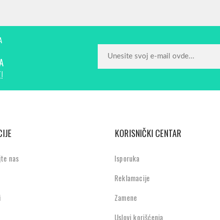
A
A
!
IJE
KORISNIČKI CENTAR
jte nas
Isporuka
Reklamacije
i
Zamene
Uslovi korišćenja