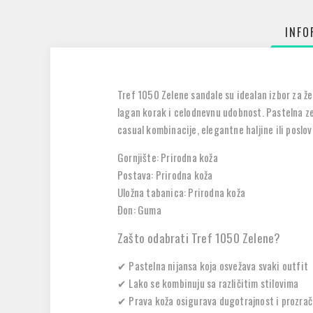
INFO
Tref 1050 Zelene sandale su
idealan izbor za ž
lagan korak i celodnevnu udobnost. Pastelna ze
casual kombinacije, elegantne haljine ili poslovn
Gornjište: Prirodna koža
Postava: Prirodna koža
Uložna tabanica: Prirodna koža
Đon: Guma
Zašto odabrati Tref 1050 Zelene?
✔
Pastelna nijansa
koja osvežava svaki outfit
✔
Lako se kombinuju sa različitim stilovima
✔
Prava koža osigurava dugotrajnost i prozra