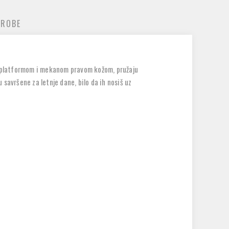
 ROBE
 platformom
i
mekanom pravom kožom
, pružaju
su
savršene za letnje dane
, bilo da ih nosiš uz