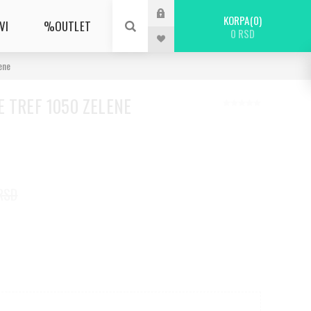
KORPA
0
VI
%OUTLET
0 RSD
ene
 TREF 1050 ZELENE
RSD