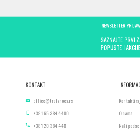
NEWSLETTER PRIJAV
SAZNAJTE PRVI Z
POPUSTE I AKCIJE
KONTAKT
INFORMAC
office@trefshoes.rs
Kontaktira
+381 65 384 4400
O nama
+381 20 384 440
Naši podac