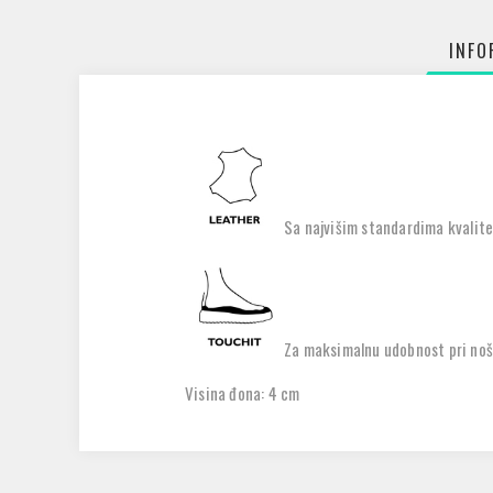
INFO
Sa najvišim standardima kvalite
Za maksimalnu udobnost pri noše
Visina đona: 4
cm