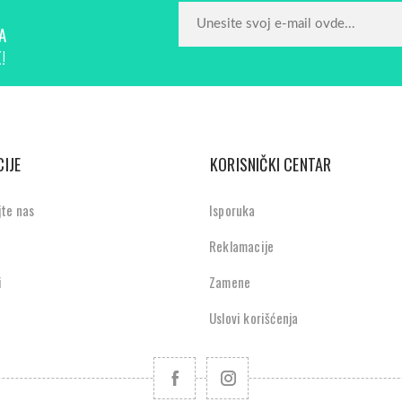
A
!
IJE
KORISNIČKI CENTAR
jte nas
Isporuka
Reklamacije
i
Zamene
Uslovi korišćenja