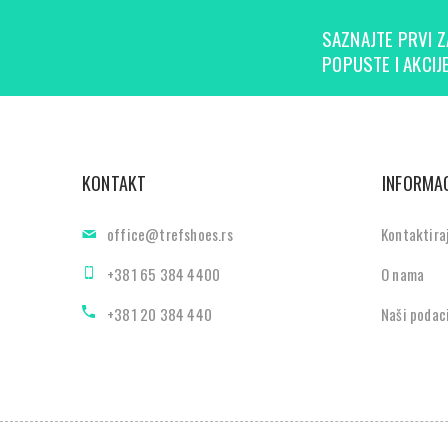
SAZNAJTE PRVI Z
POPUSTE I AKCIJE
KONTAKT
INFORMAC
office@trefshoes.rs
Kontaktira
+381 65 384 4400
O nama
+381 20 384 440
Naši podac