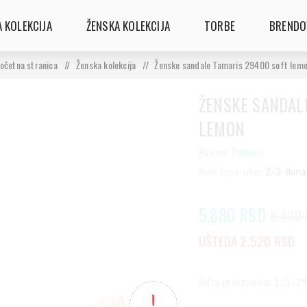
 KOLEKCIJA
ŽENSKA KOLEKCIJA
TORBE
BRENDO
očetna stranica
/
Ženska kolekcija
/
Ženske sandale Tamaris 29400 soft lem
ŽENSKE SANDAL
LEMON
Tamaris
Brend:
Rok isporuke:
2-3 dana
5.880 RSD
8.400
UŠTEDA 2.520 RSD
Šifra proizvoda: 1/1-