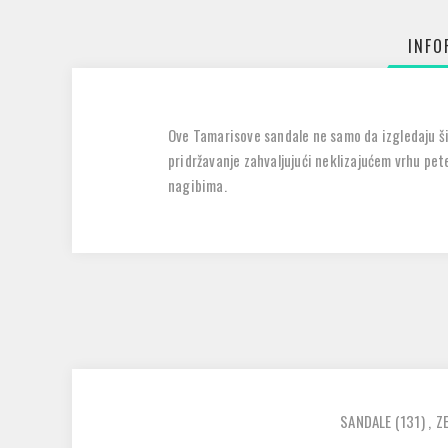
INFO
Ove Tamarisove sandale ne samo da izgledaju šik
pridržavanje zahvaljujući neklizajućem vrhu pete
nagibima.
SANDALE
(131)
,
Z