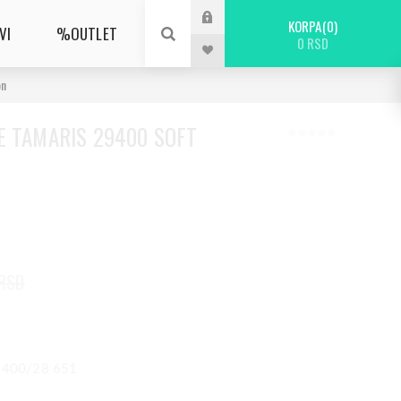
KORPA
0
VI
%OUTLET
0 RSD
on
E TAMARIS 29400 SOFT
 RSD
29400/28 651