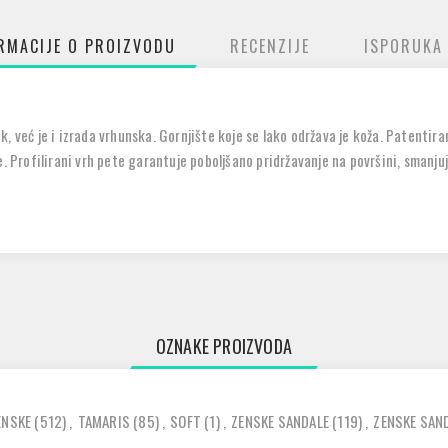
RMACIJE O PROIZVODU
RECENZIJE
ISPORUKA
, već je i izrada vrhunska. Gornjište koje se lako održava je koža. Patentir
. Profilirani vrh pete garantuje poboljšano pridržavanje na površini, smanjuju
OZNAKE PROIZVODA
ENSKE
(512)
,
TAMARIS
(85)
,
SOFT
(1)
,
ZENSKE SANDALE
(119)
,
ZENSKE SAN