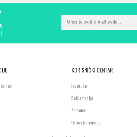
A
A
!
IJE
KORISNIČKI CENTAR
jte nas
Isporuka
Reklamacije
i
Zamene
Uslovi korišćenja