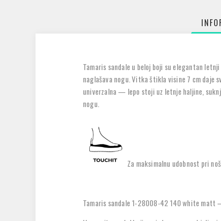
INFO
Tamaris sandale u beloj boji su elegantan letnji
naglašava nogu. Vitka štikla visine 7 cm daje s
univerzalna — lepo stoji uz letnje haljine, sukn
nogu.
Za maksimalnu udobnost pri noše
Tamaris sandale 1-28008-42 140 white matt – M