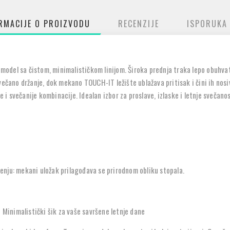
RMACIJE O PROIZVODU
RECENZIJE
ISPORUKA
 model sa čistom, minimalističkom linijom. Široka prednja traka lepo obuhvat
večano držanje, dok mekano TOUCH-IT ležište ublažava pritisak i čini ih nosiv
je i svečanije kombinacije. Idealan izbor za proslave, izlaske i letnje svečano
nju: mekani uložak prilagođava se prirodnom obliku stopala.
inimalistički šik za vaše savršene letnje dane