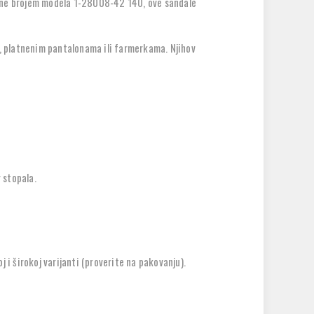
čene brojem modela 1-28008-42 140, ove sandale
a, platnenim pantalonama ili farmerkama. Njihov
 stopala.
 i širokoj varijanti (proverite na pakovanju).