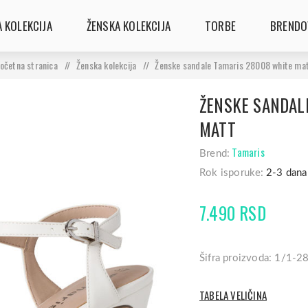
 KOLEKCIJA
ŽENSKA KOLEKCIJA
TORBE
BRENDO
očetna stranica
/
Ženska kolekcija
/
Ženske sandale Tamaris 28008 white ma
ŽENSKE SANDAL
MATT
Tamaris
Brend:
Rok isporuke:
2-3 dana
7.490 RSD
Šifra proizvoda: 1/1-
TABELA VELIČINA