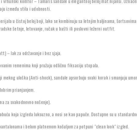
n i vrhunski komfor – Tamaris sandale u elegantnoj beloj mat nijansi. Ozna
aju između stila i udobnosti.
ijala u čistoj beloj boji, lako se kombinuju sa letnjim haljinama, šortsovim
radske šetnje, letovanje, ručak u bašti ili poslovni ležerni outfit.
t) – lak za održavanje i bez sjaja.
kovanim remenima koji pružaju odličnu fiksaciju stopala.
ji mekog uloška (Anti-shock), sandale apsorbuju svaki korak i smanjuju umor
a dobrim prianjanjem.
dna za svakodnevno nošenje).
 obuću koja izgleda luksuzno, a nosi se kao papuče. Dostupne su u standardnoj
 pantalonama i belom platnenom košuljom za potpuni "clean look" izgled.