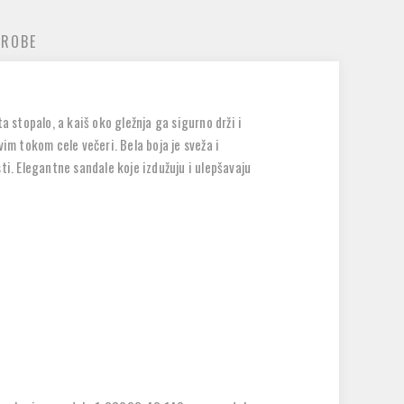
 ROBE
a stopalo, a kaiš oko gležnja ga sigurno drži i
im tokom cele večeri. Bela boja je sveža i
sti. Elegantne sandale koje izdužuju i ulepšavaju