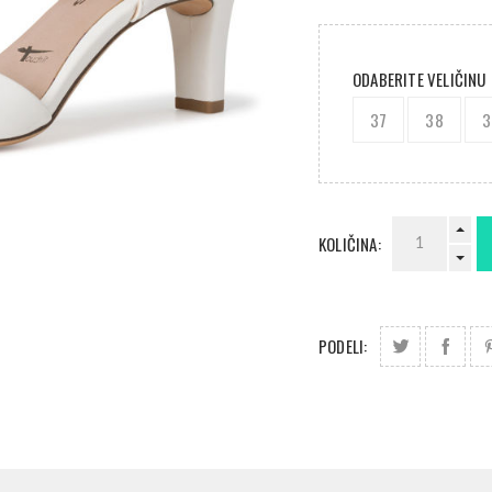
ODABERITE VELIČINU
37
38
3
KOLIČINA:
PODELI: