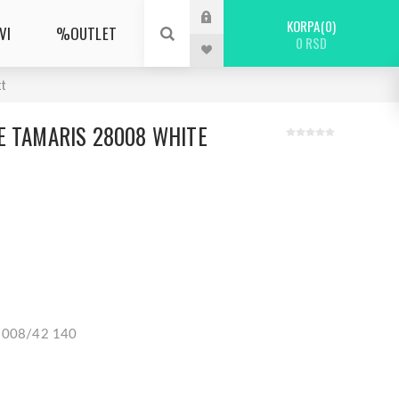
KORPA
0
VI
%OUTLET
0 RSD
tt
E TAMARIS 28008 WHITE
28008/42 140