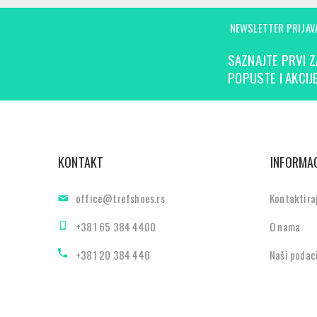
NEWSLETTER PRIJAV
SAZNAJTE PRVI Z
POPUSTE I AKCIJE
KONTAKT
INFORMAC
office@trefshoes.rs
Kontaktira
+381 65 384 4400
O nama
+381 20 384 440
Naši podac