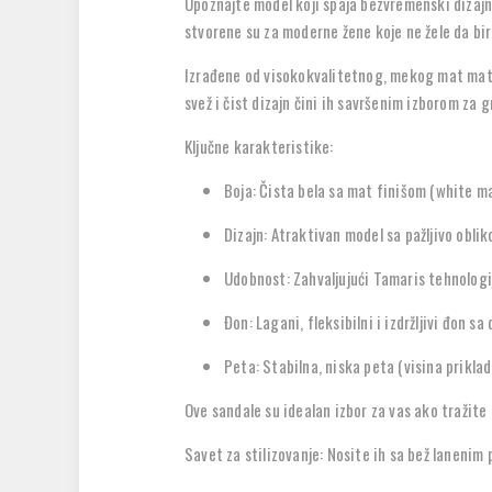
Upoznajte model koji spaja bezvremenski dizaj
stvorene su za moderne žene koje ne žele da bir
Izrađene od visokokvalitetnog, mekog mat mater
svež i čist dizajn čini ih savršenim izborom za g
Ključne karakteristike:
Boja: Čista bela sa mat finišom (white mat
Dizajn: Atraktivan model sa pažljivo obli
Udobnost: Zahvaljujući Tamaris tehnologi
Đon: Lagani, fleksibilni i izdržljivi đon s
Peta: Stabilna, niska peta (visina prikla
Ove sandale su idealan izbor za vas ako tražite
Savet za stilizovanje: Nosite ih sa bež lanenim