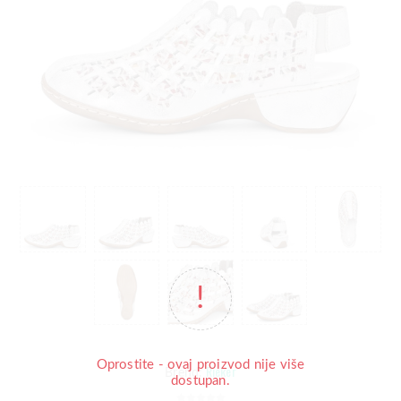
Oprostite - ovaj proizvod nije više
Rieker
Brend:
dostupan.