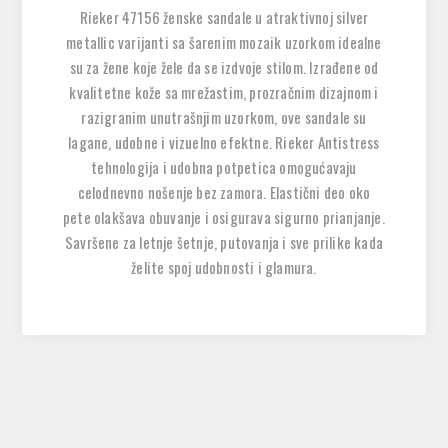
Rieker 47156 ženske sandale u atraktivnoj
silver
metallic
varijanti sa šarenim mozaik uzorkom idealne
su za žene koje žele da se izdvoje stilom. Izrađene od
kvalitetne kože sa mrežastim, prozračnim dizajnom i
razigranim unutrašnjim uzorkom, ove sandale su
lagane, udobne i vizuelno efektne. Rieker Antistress
tehnologija i udobna potpetica omogućavaju
celodnevno nošenje bez zamora. Elastični deo oko
pete olakšava obuvanje i osigurava sigurno prianjanje.
Savršene za letnje šetnje, putovanja i sve prilike kada
želite spoj udobnosti i glamura.