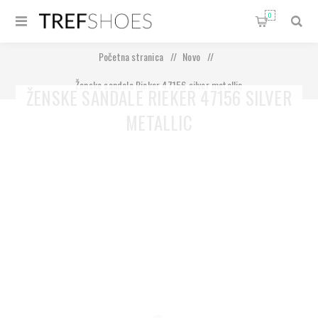
0
Početna stranica
/
Novo
/
Ženske sandale Rieker 47156 silver metallic
ŽENSKE SANDALE RIEKER 47156 SILVER
METALLIC