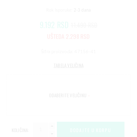
Rok isporuke:
2-3 dana
9.192 RSD
11.490 RSD
UŠTEDA 2.298 RSD
Šifra proizvoda: 47156-41
TABELA VELIČINA
ODABERITE VELIČINU
*
KOLIČINA: