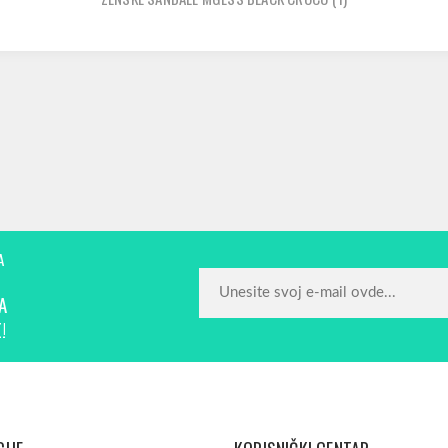
A
A
!