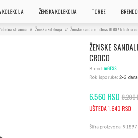
 KOLEKCIJA
ŽENSKA KOLEKCIJA
TORBE
BRENDO
Početna stranica
/
Ženska kolekcija
/
Ženske sandale mGess 91897 black croc
ŽENSKE SANDAL
CROCO
mGESS
Brend:
Rok isporuke:
2-3 dana
6.560 RSD
8.200
UŠTEDA 1.640 RSD
Šifra proizvoda: 91897