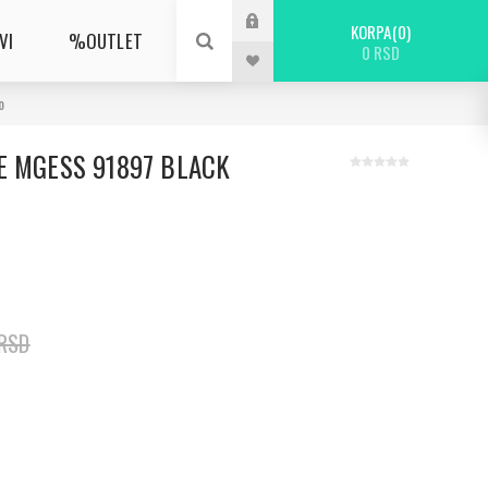
KORPA
0
VI
%OUTLET
0 RSD
o
E MGESS 91897 BLACK
 RSD