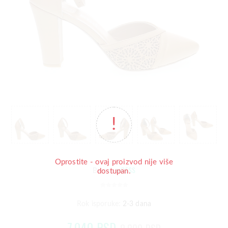
Oprostite - ovaj proizvod nije više
mGESS
Brend:
dostupan.
Rok isporuke:
2-3 dana
7.040 RSD