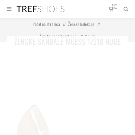
0
Početna stranica
/
Ženska kolekcija
/
Ženske sandale mGess 17218 nude
ŽENSKE SANDALE MGESS 17218 NUDE