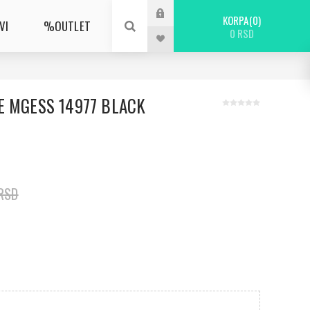
KORPA
0
VI
%OUTLET
0 RSD
E MGESS 14977 BLACK
 RSD