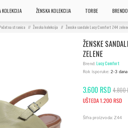
 KOLEKCIJA
ŽENSKA KOLEKCIJA
TORBE
BRENDO
Početna stranica
/
Ženska kolekcija
/
Ženske sandale Lucy Comfort Z44 zelen
ŽENSKE SANDAL
ZELENE
Lucy Comfort
Brend:
Rok isporuke:
2-3 dana
3.600 RSD
4.800
UŠTEDA 1.200 RSD
Šifra proizvoda: Z44