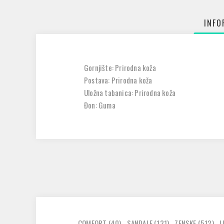
INFO
Gornjište: Prirodna koža
Postava: Prirodna koža
Uložna tabanica: Prirodna koža
Đon: Guma
COMFORT
(40)
,
SANDALE
(131)
,
ZENSKE
(512)
,
L