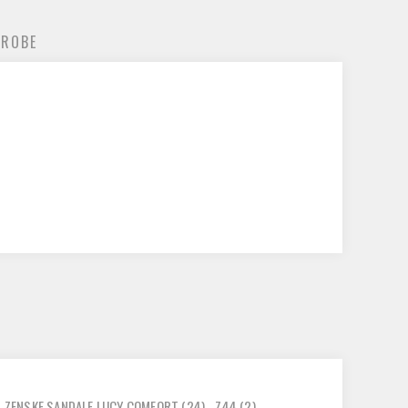
 ROBE
ZENSKE SANDALE LUCY COMFORT
(24)
,
Z44
(2)
,