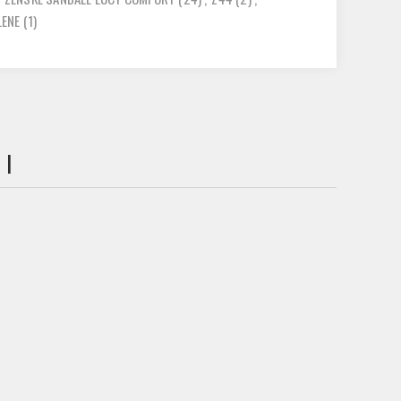
LENE
(1)
 I