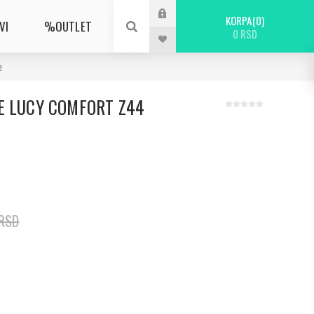
KORPA
0
VI
%OUTLET
0 RSD
e
E LUCY COMFORT Z44
 RSD