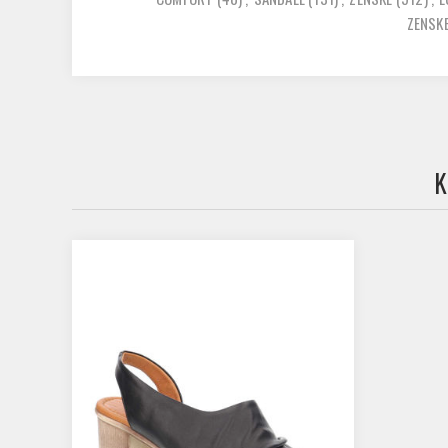
ZENSK
K