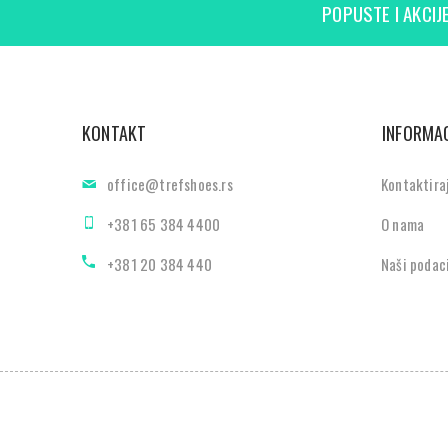
POPUSTE I AKCIJE
KONTAKT
INFORMAC
office@trefshoes.rs
Kontaktira
+381 65 384 4400
O nama
+381 20 384 440
Naši podac