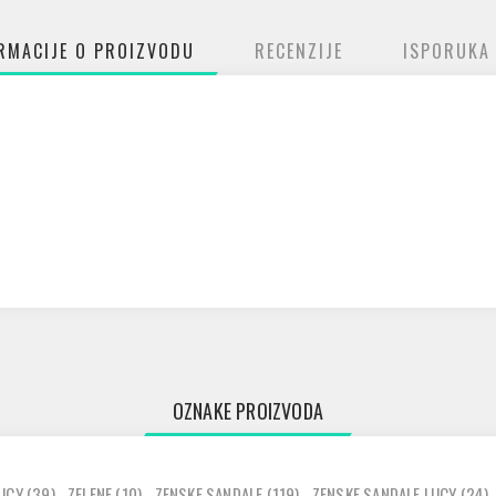
RMACIJE O PROIZVODU
RECENZIJE
ISPORUKA
OZNAKE PROIZVODA
UCY
(39)
,
ZELENE
(10)
,
ZENSKE SANDALE
(119)
,
ZENSKE SANDALE LUCY
(24)
,