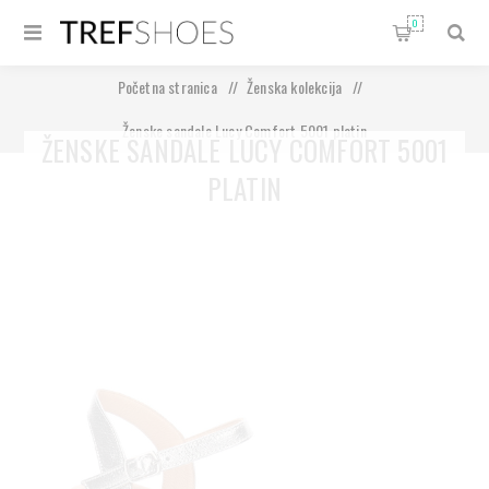
0
Početna stranica
/
Ženska kolekcija
/
Ženske sandale Lucy Comfort 5001 platin
ŽENSKE SANDALE LUCY COMFORT 5001
PLATIN