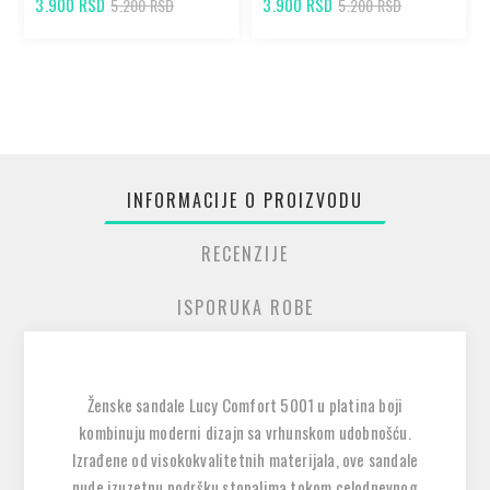
3.900 RSD
3.900 RSD
5.200 RSD
5.200 RSD
INFORMACIJE O PROIZVODU
RECENZIJE
ISPORUKA ROBE
Ženske sandale Lucy Comfort 5001 u platina boji
kombinuju moderni dizajn sa vrhunskom udobnošću.
Izrađene od visokokvalitetnih materijala, ove sandale
nude izuzetnu podršku stopalima tokom celodnevnog