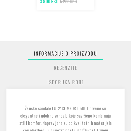
3.900 RSD
5.200 RSD
INFORMACIJE O PROIZVODU
RECENZIJE
ISPORUKA ROBE
Ženske sandale LUCY COMFORT 5001 crvene su
elegantne i udobne sandale koje savršeno kombinuju
stil i komfor. Napravljene su od kvalitetnih materijala
koji obezbeđuju dugotrajnost i izdržljivost. Crveni