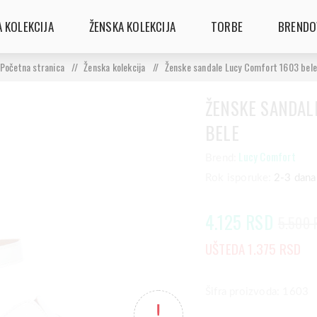
 KOLEKCIJA
ŽENSKA KOLEKCIJA
TORBE
BRENDO
Početna stranica
/
Ženska kolekcija
/
Ženske sandale Lucy Comfort 1603 bele
ŽENSKE SANDAL
BELE
Lucy Comfort
Brend:
Rok isporuke:
2-3 dana
4.125 RSD
5.500 
UŠTEDA 1.375 RSD
Šifra proizvoda: 1603