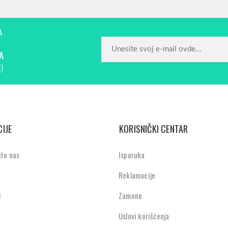
A
A
!
IJE
KORISNIČKI CENTAR
jte nas
Isporuka
Reklamacije
i
Zamene
Uslovi korišćenja