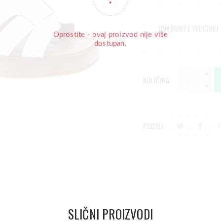
ODABERITE VELIČINU
Oprostite - ovaj proizvod nije više
dostupan.
KOLIČINA:
PODELI:
SLIČNI PROIZVODI