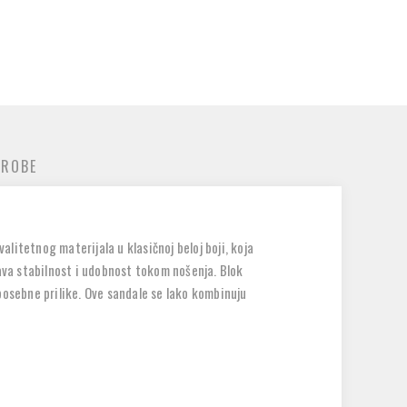
 ROBE
litetnog materijala u klasičnoj beloj boji, koja
rava stabilnost i udobnost tokom nošenja. Blok
posebne prilike. Ove sandale se lako kombinuju