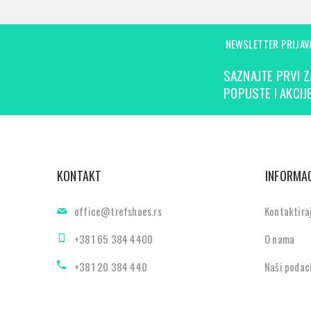
NEWSLETTER PRIJAV
SAZNAJTE PRVI Z
POPUSTE I AKCIJE
KONTAKT
INFORMAC
office@trefshoes.rs
Kontaktira
+381 65 384 4400
O nama
+381 20 384 440
Naši podac