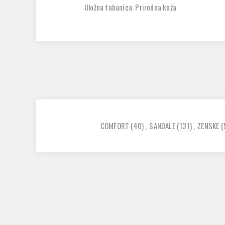
Uložna tabanica: Prirodna koža
COMFORT
(40)
,
SANDALE
(131)
,
ZENSKE
(