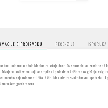
RMACIJE O PROIZVODU
RECENZIJE
ISPORUKA
tne i udobne sandale idealne za letnje dane. Ove sandale su izrađene od kva
. Dizajn sa kaiševima koji se prepliću i podesivim kaišem oko gležnja osigu
ez narušavanja udobnosti, što ih čini idealnim za svakodnevnu upotrebu ili 
datkom vašem garderoberu.