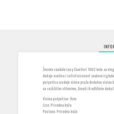
INFO
Ženske sandale Lucy Comfort 1603 bele su elegan
dodaje svežinu i sofisticiranost svakom izgledu
potpetica srednje visine pruža dodatnu visinu b
sa različitim stilovima, čineći ih odličnim do
Visina potpetice: 9cm
Lice: Prirodna koža
Postava: Prirodna koža