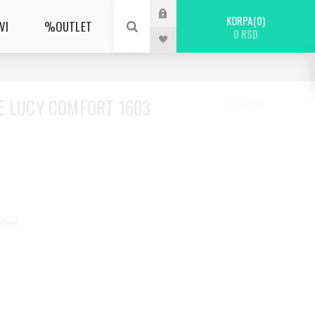
KORPA
0
VI
%OUTLET
0 RSD
E LUCY COMFORT 1603
RSD