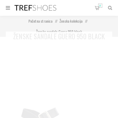
0
Početna stranica
/
Ženska kolekcija
/
Ženske sandale Guero 950 black
ŽENSKE SANDALE GUERO 950 BLACK