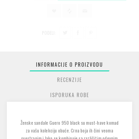
PODELI:
INFORMACIJE O PROIZVODU
RECENZIJE
ISPORUKA ROBE
Ženske sandale Guero 950 black su must-have komad
za vašu kolekciju obuće. Crna boja ih čini veoma
svestranim i lako se kombinuje sa različitim odevnim