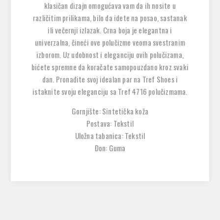
klasičan dizajn omogućava vam da ih nosite u
različitim prilikama, bilo da idete na posao, sastanak
ili večernji izlazak. Crna boja je elegantna i
univerzalna, čineći ove polučizme veoma svestranim
izborom. Uz udobnost i eleganciju ovih polučizama,
bićete spremne da koračate samopouzdano kroz svaki
dan. Pronađite svoj idealan par na Tref Shoes i
istaknite svoju eleganciju sa Tref 4716 polučizmama.
Gornjište: Sintetička koža
Postava: Tekstil
Uložna tabanica: Tekstil
Đon: Guma