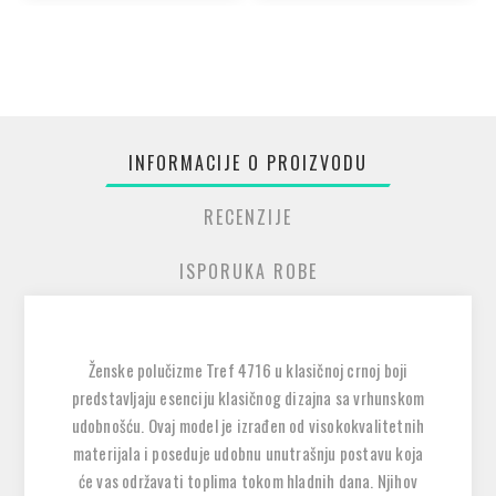
INFORMACIJE O PROIZVODU
RECENZIJE
ISPORUKA ROBE
Ženske polučizme Tref 4716 u klasičnoj crnoj boji
predstavljaju esenciju klasičnog dizajna sa vrhunskom
udobnošću. Ovaj model je izrađen od visokokvalitetnih
materijala i poseduje udobnu unutrašnju postavu koja
će vas održavati toplima tokom hladnih dana. Njihov