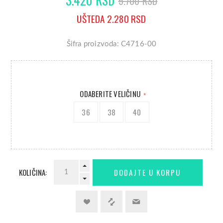
5.700 RSD
UŠTEDA 2.280 RSD
Šifra proizvoda: C4716-00
ODABERITE VELIČINU
*
36
38
40
KOLIČINA: