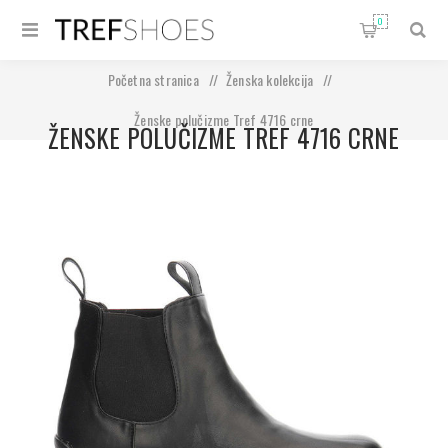
0
Početna stranica
/
Ženska kolekcija
/
Ženske polučizme Tref 4716 crne
ŽENSKE POLUČIZME TREF 4716 CRNE