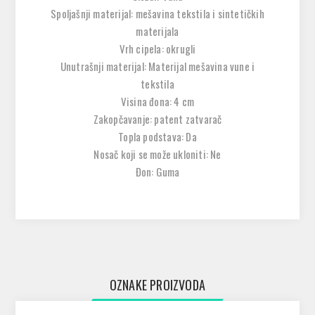
Spoljašnji materijal: mešavina tekstila i sintetičkih
materijala
Vrh cipela: okrugli
Unutrašnji materijal: Materijal mešavina vune i
tekstila
Visina đona: 4 cm
Zakopčavanje: patent zatvarač
Topla podstava: Da
Nosač koji se može ukloniti: Ne
Đon: Guma
OZNAKE PROIZVODA