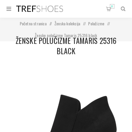
0
Početna stranica
/
Ženska kolekcija
/
Polučizme
/
Ženske polučizme Tamaris 25316 black
ŽENSKE POLUČIZME TAMARIS 25316
BLACK