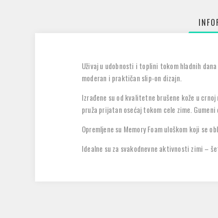
INFO
Uživaj u udobnosti i toplini tokom hladnih dana
moderan i praktičan slip-on dizajn.
Izrađene su od kvalitetne brušene kože u crnoj 
pruža prijatan osećaj tokom cele zime. Gumeni đ
Opremljene su
Memory Foam
uloškom koji se ob
Idealne su za svakodnevne aktivnosti zimi – še