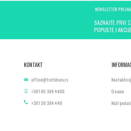
NEWSLETTER PRIJAV
SAZNAJTE PRVI Z
POPUSTE I AKCIJE
KONTAKT
INFORMAC
office@trefshoes.rs
Kontaktira
+381 65 384 4400
O nama
+381 20 384 440
Naši podac