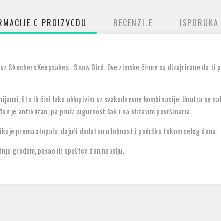
RMACIJE O PROIZVODU
RECENZIJE
ISPORUKA
 uz Skechers Keepsakes - Snow Bird. Ove zimske čizme su dizajnirane da ti p
nijansi, što ih čini lako uklopivim uz svakodnevne kombinacije. Unutra se na
on je antiklizan, pa pruža sigurnost čak i na klizavim površinama.
likuje prema stopalu, dajući dodatnu udobnost i podršku tokom celog dana.
tnju gradom, posao ili opušten dan napolju.