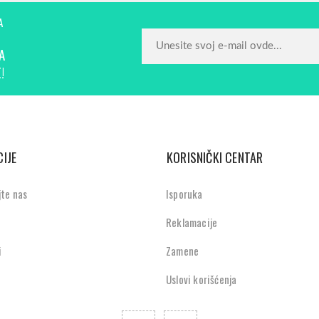
A
A
!
IJE
KORISNIČKI CENTAR
jte nas
Isporuka
Reklamacije
i
Zamene
Uslovi korišćenja