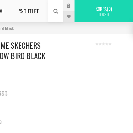
KORPA
0
VI
%OUTLET
0 RSD
rd black
ZME SKECHERS
NOW BIRD BLACK
RSD
8