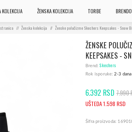
 KOLEKCIJA
ŽENSKA KOLEKCIJA
TORBE
BRENDO
stranica
/
Ženska kolekcija
/
Ženske polučizme Skechers Keepsakes - Snow Bi
ŽENSKE POLUČI
KEEPSAKES - S
Skechers
Brend:
Rok isporuke:
2-3 dana
6.392 RSD
7.990 
UŠTEDA 1.598 RSD
Šifra proizvoda: 16901