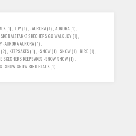
ALK
(1)
,
JOY
(1)
,
-AURORA
(1)
,
AURORA
(1)
,
NSKE BALETANKE SKECHERS GO WALK JOY
(1)
,
OY -AURORA AURORA
(1)
,
(2)
,
KEEPSAKES
(1)
,
-SNOW
(1)
,
SNOW
(1)
,
BIRD
(1)
,
ME SKECHERS KEEPSAKES -SNOW SNOW
(1)
,
ES -SNOW SNOW BIRD BLACK
(1)