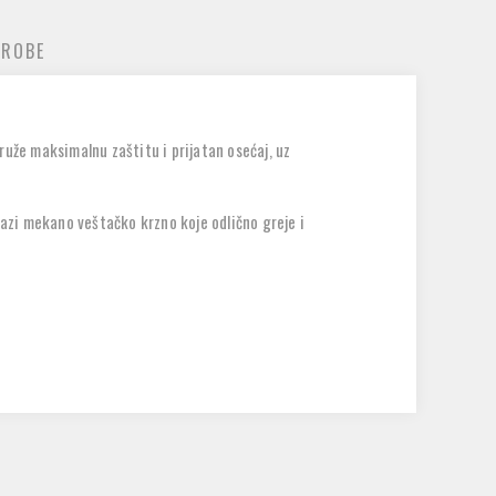
 ROBE
ruže maksimalnu zaštitu i prijatan osećaj, uz
lazi mekano veštačko krzno koje odlično greje i