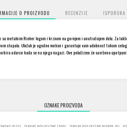
RMACIJE O PROIZVODU
RECENZIJE
ISPORUKA
e su metalnim Rieker logom i krznom na gornjem i unutrašnjem delu. Za lakše
vom stopalu. Uložak je ugodno mekan i garantuje vam udobnost tokom celog d
apsorbira udarce kada se na njega nagazi. Ove polučizme će savršeno upotpuni
OZNAKE PROIZVODA
ZENSKE
(512)
,
ZENSKE POLUCIZME
(100)
,
ZENSKE POLUCIZME RIEKER
(5)
,
Y