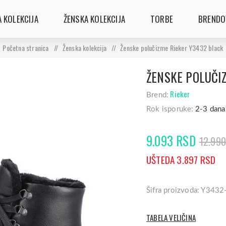
 KOLEKCIJA
ŽENSKA KOLEKCIJA
TORBE
BRENDO
Početna stranica
/
Ženska kolekcija
/
Ženske polučizme Rieker Y3432 black
ŽENSKE POLUČI
Rieker
Brend:
Rok isporuke:
2-3 dana
9.093 RSD
12.99
UŠTEDA 3.897 RSD
Šifra proizvoda: Y3432
TABELA VELIČINA