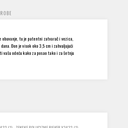
 ROBE
 obuvanje, tu je patentni zatvarač i vezica,
ana. Đon je visok oko 3,5 cm i zahvaljujući
ti vašu odeću kako za posao tako i za šetnju
3432
(1)
,
ZENSKE POLUCIZME RIEKER Y3432
(1)
,