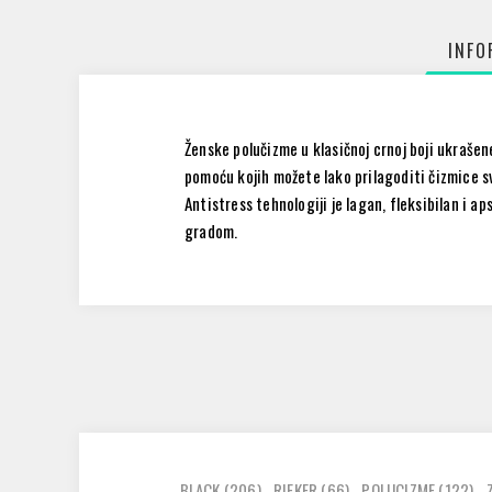
INFO
Ženske polučizme u klasičnoj crnoj boji ukrašen
pomoću kojih možete lako prilagoditi čizmice s
Antistress tehnologiji je lagan, fleksibilan i 
gradom.
BLACK
(206)
,
RIEKER
(66)
,
POLUCIZME
(122)
,