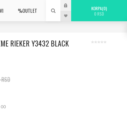
KORPA
0
VI
%OUTLET
0 RSD
ZME RIEKER Y3432 BLACK
0 RSD
-00