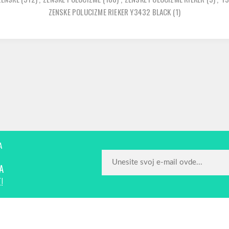
ZENSKE POLUCIZME RIEKER Y3432 BLACK
(1)
A
A
!