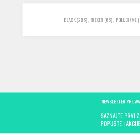
BLACK
(206)
,
RIEKER
(66)
,
POLUCIZME
(
NEWSLETTER PRIJAV
SAZNAJTE PRVI Z
POPUSTE I AKCIJE