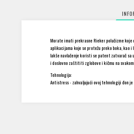
INFO
Morate imati prekrasne Rieker polučizme koje će
aplikacijama koje se protežu preko boka, kao i
lakše navlačenje koristi se patent zatvarač sa
i doslovno zaštititi zglobove i kičmu na svako
Tehnologija:
Antistress
- zahvaljujući ovoj tehnologiji đon je