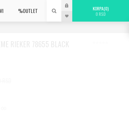
KORPA
0
VI
%OUTLET
0 RSD
ZME RIEKER 78655 BLACK
0 RSD
5-00