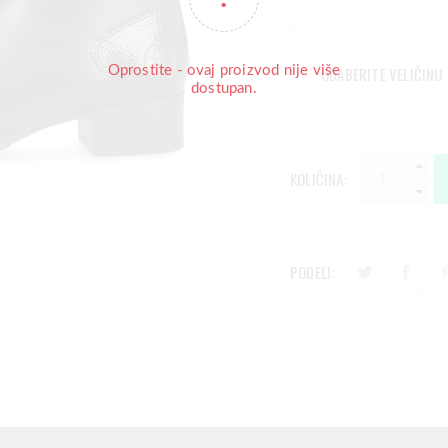
Oprostite - ovaj proizvod nije više
ODABERITE VELIČINU
dostupan.
KOLIČINA:
PODELI: