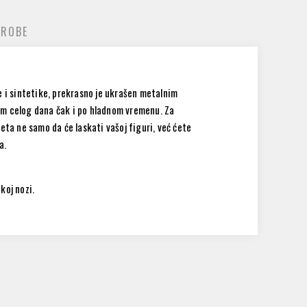
 ROBE
e i sintetike, prekrasno je ukrašen metalnim
om celog dana čak i po hladnom vremenu. Za
eta ne samo da će laskati vašoj figuri, već ćete
a.
koj nozi.