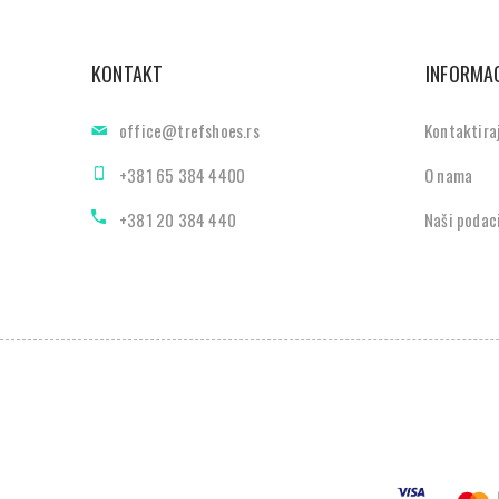
KONTAKT
INFORMAC
office@trefshoes.rs
Kontaktira
+381 65 384 4400
O nama
+381 20 384 440
Naši podac