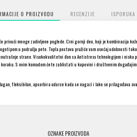
RMACIJE O PROIZVODU
RECENZIJE
ISPORUKA
 privući mnoge zadivljene poglede. Crni gornji deo, koji je kombinacija kož
 logotipom u području pete. Topla postava pružiće vam osećaj udobnosti tok
 unutrašnje strane. Visokokvalitetni đon sa
Antistress
tehnologijom i niska p
m koraku. S ovim komadom ćete zablistati u kupovini i društvenim događajim
 lagan, fleksibilan, apsorbira udarce kada se nagazi i lako se prilagođava sva
OZNAKE PROIZVODA