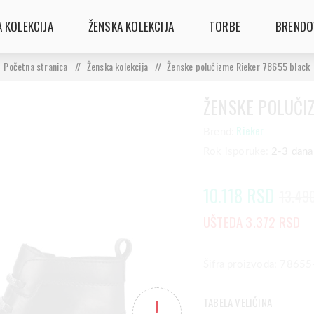
 KOLEKCIJA
ŽENSKA KOLEKCIJA
TORBE
BRENDO
Početna stranica
/
Ženska kolekcija
/
Ženske polučizme Rieker 78655 black
ŽENSKE POLUČI
Rieker
Brend:
Rok isporuke:
2-3 dana
10.118 RSD
13.49
UŠTEDA 3.372 RSD
Šifra proizvoda: 7865
TABELA VELIČINA