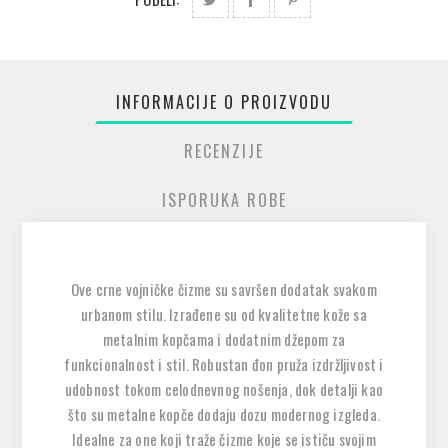
INFORMACIJE O PROIZVODU
RECENZIJE
ISPORUKA ROBE
Ove crne vojničke čizme su savršen dodatak svakom
urbanom stilu. Izrađene su od kvalitetne kože sa
metalnim kopčama i dodatnim džepom za
funkcionalnost i stil. Robustan đon pruža izdržljivost i
udobnost tokom celodnevnog nošenja, dok detalji kao
što su metalne kopče dodaju dozu modernog izgleda.
Idealne za one koji traže čizme koje se ističu svojim