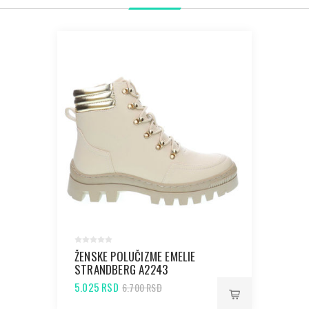
ŽENSKE POLUČIZME EMELIE
STRANDBERG A2243
OFFWHITE
5.025 RSD
6.700 RSD