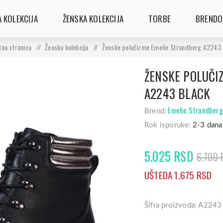
 KOLEKCIJA
ŽENSKA KOLEKCIJA
TORBE
BRENDO
tna stranica
/
Ženska kolekcija
/
Ženske polučizme Emelie Strandberg A2243 
ŽENSKE POLUČI
A2243 BLACK
Emelie Strandberg
Brend:
Rok isporuke:
2-3 dana
5.025 RSD
6.700 
UŠTEDA 1.675 RSD
Šifra proizvoda: A2243