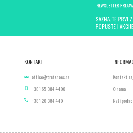
NEWSLETTER PRIJAV
SAZNAJTE PRVI Z
POPUSTE I AKCIJE
KONTAKT
INFORMAC
office@trefshoes.rs
Kontaktira
+381 65 384 4400
O nama
+381 20 384 440
Naši podac