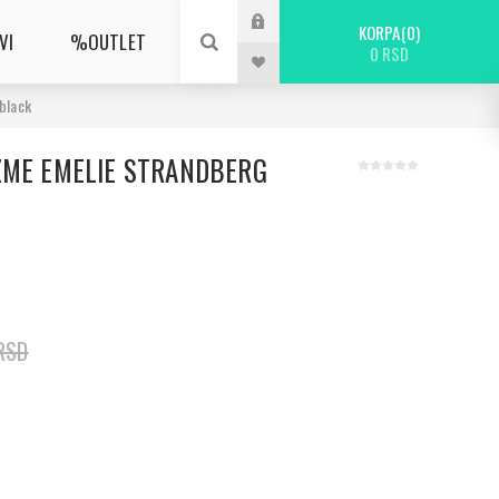
KORPA
0
VI
%OUTLET
0 RSD
black
ZME EMELIE STRANDBERG
RSD