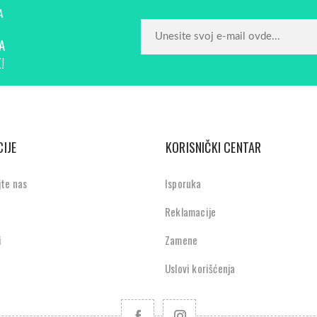
A
A
!
IJE
KORISNIČKI CENTAR
jte nas
Isporuka
Reklamacije
i
Zamene
Uslovi korišćenja