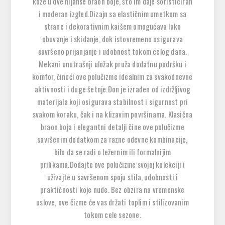
kože u dve nijanse braon boje, što im daje sofisticiran
i moderan izgled.Dizajn sa elastičnim umetkom sa
strane i dekorativnim kaišem omogućava lako
obuvanje i skidanje, dok istovremeno osigurava
savršeno prijanjanje i udobnost tokom celog dana.
Mekani unutrašnji uložak pruža dodatnu podršku i
komfor, čineći ove polučizme idealnim za svakodnevne
aktivnosti i duge šetnje.Đon je izrađen od izdržljivog
materijala koji osigurava stabilnost i sigurnost pri
svakom koraku, čak i na klizavim površinama. Klasična
braon boja i elegantni detalji čine ove polučizme
savršenim dodatkom za razne odevne kombinacije,
bilo da se radi o ležernim ili formalnijim
prilikama.Dodajte ove polučizme svojoj kolekciji i
uživajte u savršenom spoju stila, udobnosti i
praktičnosti koje nude. Bez obzira na vremenske
uslove, ove čizme će vas držati toplim i stilizovanim
tokom cele sezone.