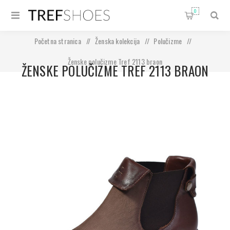
0
Početna stranica
/
Ženska kolekcija
/
Polučizme
/
Ženske polučizme Tref 2113 braon
ŽENSKE POLUČIZME TREF 2113 BRAON