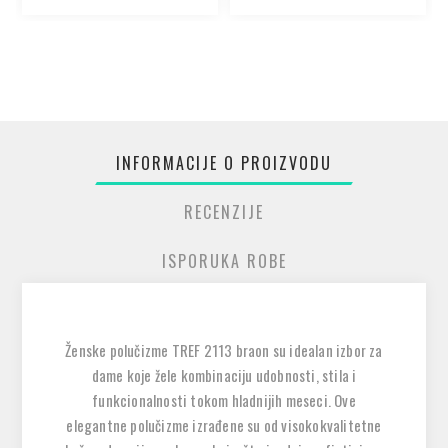
INFORMACIJE O PROIZVODU
RECENZIJE
ISPORUKA ROBE
Ženske polučizme TREF 2113 braon su idealan izbor za
dame koje žele kombinaciju udobnosti, stila i
funkcionalnosti tokom hladnijih meseci. Ove
elegantne polučizme izrađene su od visokokvalitetne