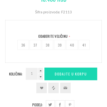
Šifra proizvoda: F2113
ODABERITE VELIČINU
*
36
37
38
39
40
41
KOLIČINA:
PODELI: