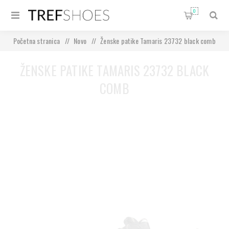
0
Početna stranica
/
Novo
/
Ženske patike Tamaris 23732 black comb
ŽENSKE PATIKE TAMARIS 23732 BLACK
COMB