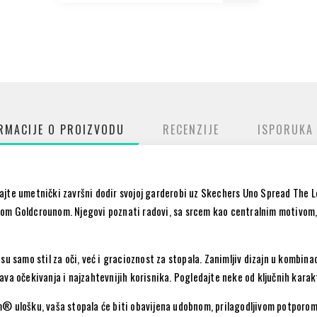
RMACIJE O PROIZVODU
RECENZIJE
ISPORUKA
ajte umetnički završni dodir svojoj garderobi uz Skechers Uno Spread The L
om Goldcrounom. Njegovi poznati radovi, sa srcem kao centralnim motivom, 
su samo stil za oči, već i gracioznost za stopala. Zanimljiv dizajn u kombin
va očekivanja i najzahtevnijih korisnika. Pogledajte neke od ključnih karak
m® ulošku, vaša stopala će biti obavijena udobnom, prilagodljivom potporom