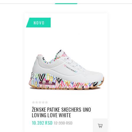
NOVO
ŽENSKE PATIKE SKECHERS UNO
LOVING LOVE WHITE
DURABUCK/MULTI COLORED
10.392 RSD
12.990 RSD