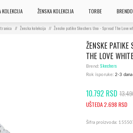
 KOLEKCIJA
ŽENSKA KOLEKCIJA
TORBE
BRENDO
tranica
/
Ženska kolekcija
/
Ženske patike Skechers Uno - Spread The Love w
ŽENSKE PATIKE 
THE LOVE WHIT
Skechers
Brend:
Rok isporuke:
2-3 dana
10.792 RSD
13.49
UŠTEDA 2.698 RSD
Šifra proizvoda: 15550