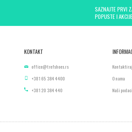
SAZNAJTE PRVI Z
POPUSTE I AKCIJE
KONTAKT
INFORMAC
office@trefshoes.rs
Kontaktira
+381 65 384 4400
O nama
+381 20 384 440
Naši podac