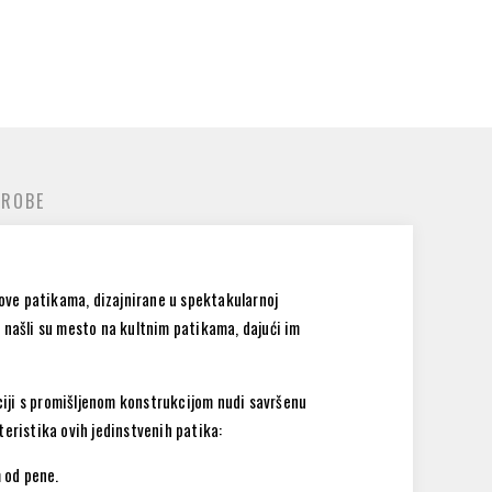
 ROBE
ove patikama, dizajnirane u spektakularnoj
našli su mesto na kultnim patikama, dajući im
aciji s promišljenom konstrukcijom nudi savršenu
teristika ovih jedinstvenih patika:
 od pene.