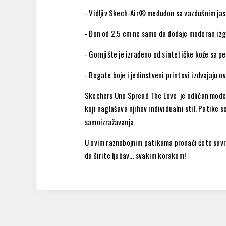
- Vidljiv Skech-Air® međuđon sa vazdušnim ja
- Đon od 2,5 cm ne samo da dodaje moderan izgl
- Gornjište je izrađeno od sintetičke kože sa pe
- Bogate boje i jedinstveni printovi izdvajaju ov
Skechers Uno Spread The Love je odličan model 
koji naglašava njihov individualni stil. Patike 
samoizražavanja.
U ovim raznobojnim patikama pronaći ćete savr
da širite ljubav... svakim korakom!