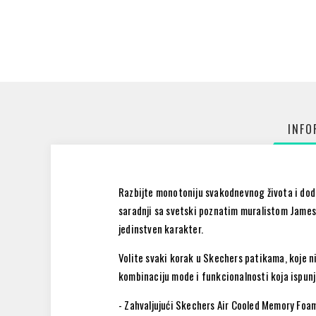
INFO
Razbijte monotoniju svakodnevnog života i dod
saradnji sa svetski poznatim muralistom James
jedinstven karakter.
Volite svaki korak u Skechers patikama, koje ni
kombinaciju mode i funkcionalnosti koja ispunja
- Zahvaljujući Skechers Air Cooled Memory Foa