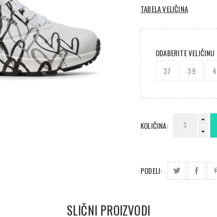
TABELA VELIČINA
ODABERITE VELIČINU
37
39
4
KOLIČINA:
PODELI:
SLIČNI PROIZVODI