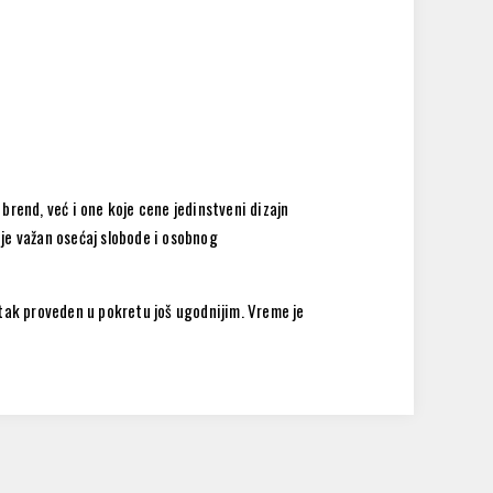
rend, već i one koje cene jedinstveni dizajn
 je važan osećaj slobode i osobnog
ak proveden u pokretu još ugodnijim. Vreme je