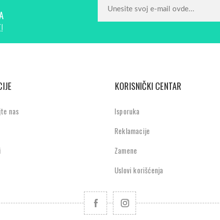
A
!
IJE
KORISNIČKI CENTAR
jte nas
Isporuka
Reklamacije
i
Zamene
Uslovi korišćenja