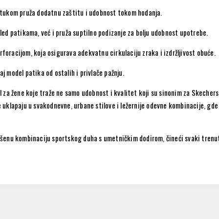
stukom pruža dodatnu zaštitu i udobnost tokom hodanja.
ed patikama, već i pruža suptilno podizanje za bolju udobnost upotrebe.
rforacijom, koja osigurava adekvatnu cirkulaciju zraka i izdržljivost obuće.
aj model patika od ostalih i privlače pažnju.
za žene koje traže ne samo udobnost i kvalitet koji su sinonim za Skechers b
se uklapaju u svakodnevne, urbane stilove i ležernije odevne kombinacije, gde
šenu kombinaciju sportskog duha s umetničkim dodirom, čineći svaki trenut