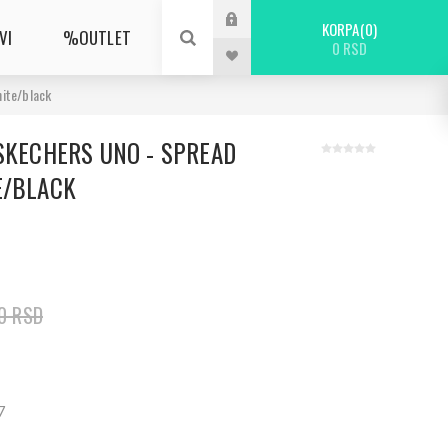
KORPA
0
VI
%OUTLET
0 RSD
hite/black
SKECHERS UNO - SPREAD
E/BLACK
0 RSD
7