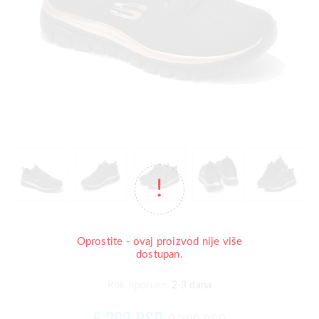
Skechers
Brend:
Oprostite - ovaj proizvod nije više
dostupan.
Rok isporuke:
2-3 dana
6.292 RSD