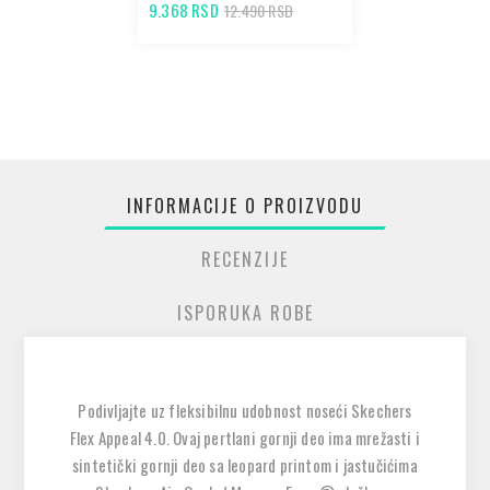
9.368 RSD
12.490 RSD
INFORMACIJE O PROIZVODU
RECENZIJE
ISPORUKA ROBE
Podivljajte uz fleksibilnu udobnost noseći Skechers
Flex Appeal 4.0. Ovaj pertlani gornji deo ima mrežasti i
sintetički gornji deo sa leopard printom i jastučićima