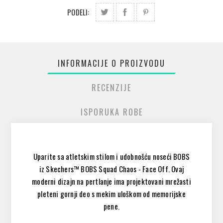
PODELI:
INFORMACIJE O PROIZVODU
RECENZIJE
ISPORUKA ROBE
Uparite sa atletskim stilom i udobnošću noseći BOBS
iz Skechers™ BOBS Squad Chaos - Face Off. Ovaj
moderni dizajn na pertlanje ima projektovani mrežasti
pleteni gornji deo s mekim uloškom od memorijske
pene.