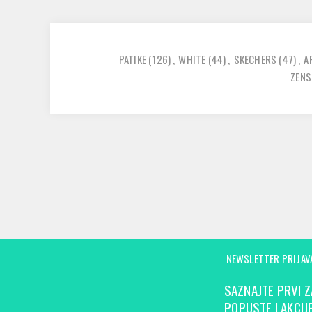
PATIKE
(126)
,
WHITE
(44)
,
SKECHERS
(47)
,
A
ZENS
NEWSLETTER PRIJAV
SAZNAJTE PRVI Z
POPUSTE I AKCIJE