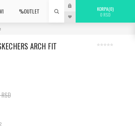
KORPA
0
VI
%OUTLET
0 RSD
e
SKECHERS ARCH FIT
0 RSD
2