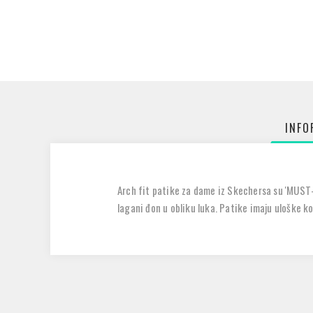
INFO
Arch fit patike za dame iz Skechersa su 'MUST-H
lagani đon u obliku luka. Patike imaju uloške ko