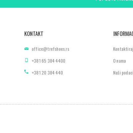
KONTAKT
INFORMAC
office@trefshoes.rs
Kontaktira
+381 65 384 4400
O nama
+381 20 384 440
Naši podac