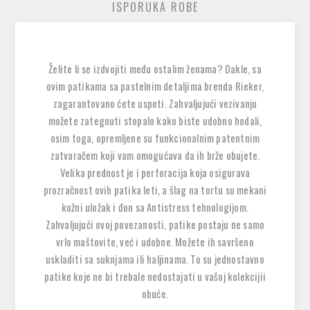
ISPORUKA ROBE
Želite li se izdvojiti među ostalim ženama? Dakle, sa
ovim patikama sa pastelnim detaljima brenda Rieker,
zagarantovano ćete uspeti. Zahvaljujući vezivanju
možete zategnuti stopalo kako biste udobno hodali,
osim toga, opremljene su funkcionalnim patentnim
zatvaračem koji vam omogućava da ih brže obujete.
Velika prednost je i perforacija koja osigurava
prozračnost ovih patika leti, a šlag na tortu su mekani
kožni uložak i đon sa Antistress tehnologijom.
Zahvaljujući ovoj povezanosti, patike postaju ne samo
vrlo maštovite, već i udobne. Možete ih savršeno
uskladiti sa suknjama ili haljinama. To su jednostavno
patike koje ne bi trebale nedostajati u vašoj kolekcijii
obuće.