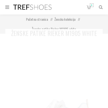
0
Početna stranica
/
Ženska kolekcija
/
Ženske patike Rieker M1905 white
ŽENSKE PATIKE RIEKER M1905 WHITE