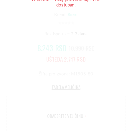
dostupan.
Rieker
Brend:
Rok isporuke:
2-3 dana
8.243 RSD
10.990 RSD
UŠTEDA 2.747 RSD
Šifra proizvoda: M1905-80
TABELA VELIČINA
ODABERITE VELIČINU
*