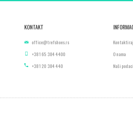
KONTAKT
INFORMAC
office@trefshoes.rs
Kontaktira
+381 65 384 4400
O nama
+381 20 384 440
Naši podac