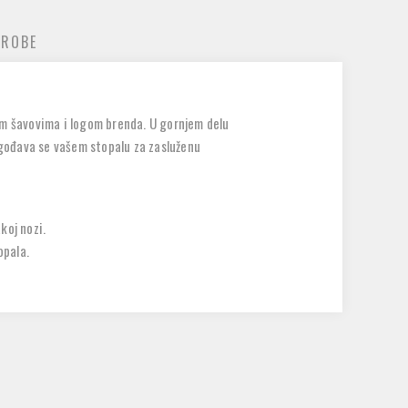
 ROBE
im šavovima i logom brenda. U gornjem delu
lagođava se vašem stopalu za zasluženu
koj nozi.
opala.