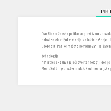
INFO
Ove Rieker ženske patike su pravi izbor za sva
nalazi se elastični materijal za lakše nošenje.
udobnost. Patike možete kombinovati sa šareni
tehnologija:
Antistress - zahvaljujući ovoj tehnologiji đon j
MemoSoft – jedinstveni uložak od memorijske pe