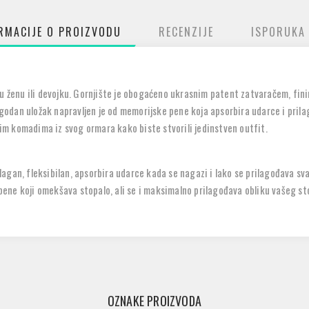
RMACIJE O PROIZVODU
RECENZIJE
ISPORUKA
ku ženu ili devojku. Gornjište je obogaćeno ukrasnim patent zatvaračem, fin
 Ugodan uložak napravljen je od memorijske pene koja apsorbira udarce i pri
m komadima iz svog ormara kako biste stvorili jedinstven outfit.
e lagan, fleksibilan, apsorbira udarce kada se nagazi i lako se prilagođava sva
ne koji omekšava stopalo, ali se i maksimalno prilagođava obliku vašeg st
OZNAKE PROIZVODA