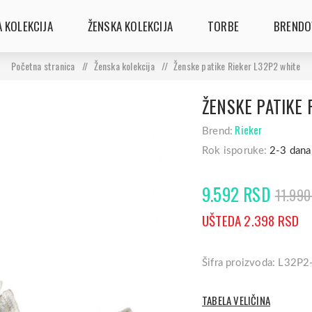
 KOLEKCIJA
ŽENSKA KOLEKCIJA
TORBE
BRENDO
Početna stranica
/
Ženska kolekcija
/
Ženske patike Rieker L32P2 white
ŽENSKE PATIKE 
Rieker
Brend:
Rok isporuke:
2-3 dana
9.592 RSD
11.990
UŠTEDA 2.398 RSD
Šifra proizvoda: L32P2
TABELA VELIČINA