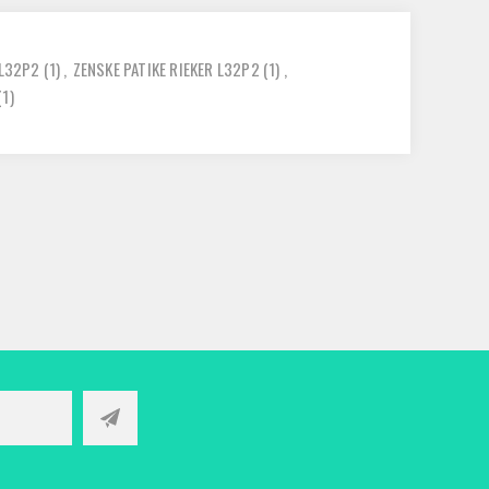
L32P2
(1)
,
ZENSKE PATIKE RIEKER L32P2
(1)
,
(1)