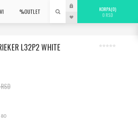
KORPA
0
VI
%OUTLET
0 RSD
RIEKER L32P2 WHITE
 RSD
-80