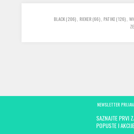
BLACK
(206)
,
RIEKER
(66)
,
PATIKE
(126)
,
WH
Z
NEWSLETTER PRIJAV
SAZNAJTE PRVI Z
POPUSTE I AKCIJE